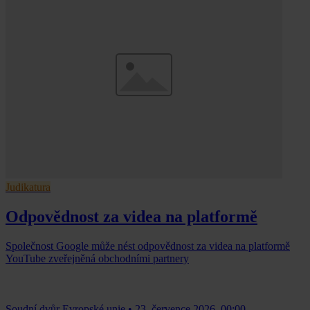
Judikatura
Odpovědnost za videa na platformě
Společnost Google může nést odpovědnost za videa na platformě
YouTube zveřejněná obchodními partnery
Soudní dvůr Evropské unie
•
23. července 2026, 00:00