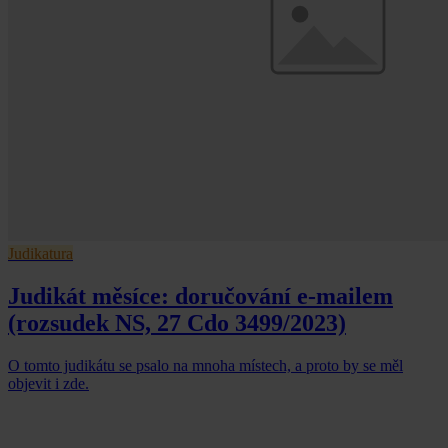
Judikatura
Judikát měsíce: doručování e-mailem
(rozsudek NS, 27 Cdo 3499/2023)
O tomto judikátu se psalo na mnoha místech, a proto by se měl
objevit i zde.