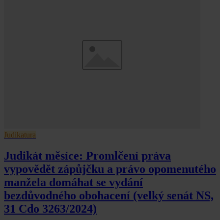
Judikatura
Judikát měsíce: Promlčení práva
vypovědět zápůjčku a právo opomenutého
manžela domáhat se vydání
bezdůvodného obohacení (velký senát NS,
31 Cdo 3263/2024)