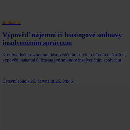
Judikatura
Výpověď nájemní či leasingové smlouvy
insolvenčním správcem
K odůvodnění rozhodnutí insolvenčního soudu o návrhu na zrušení
výpovědi nájemní či leasingové smlouvy insolvenčním správcem
Ústavní soud
•
25. června 2025, 08:46