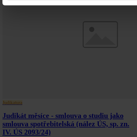
Judikatura
Judikát měsíce - smlouva o studiu jako
smlouva spotřebitelská (nález ÚS, sp. zn.
IV. ÚS 2093/24)