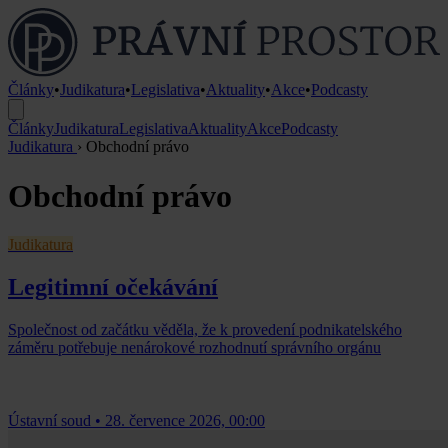
Články
•
Judikatura
•
Legislativa
•
Aktuality
•
Akce
•
Podcasty
Články
Judikatura
Legislativa
Aktuality
Akce
Podcasty
Judikatura
›
Obchodní právo
Obchodní právo
Judikatura
Legitimní očekávání
Společnost od začátku věděla, že k provedení podnikatelského
záměru potřebuje nenárokové rozhodnutí správního orgánu
Ústavní soud
•
28. července 2026, 00:00