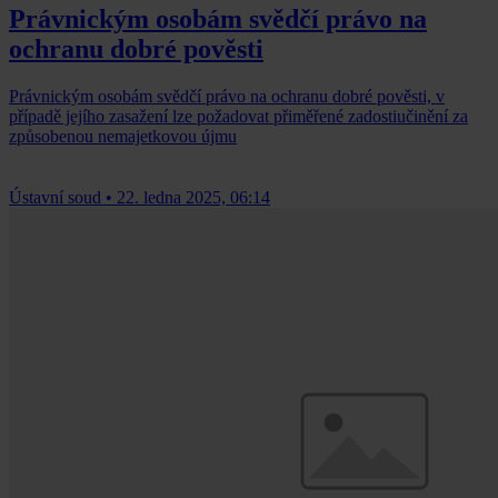
Právnickým osobám svědčí právo na
ochranu dobré pověsti
Právnickým osobám svědčí právo na ochranu dobré pověsti, v
případě jejího zasažení lze požadovat přiměřené zadostiučinění za
způsobenou nemajetkovou újmu
Ústavní soud
•
22. ledna 2025, 06:14