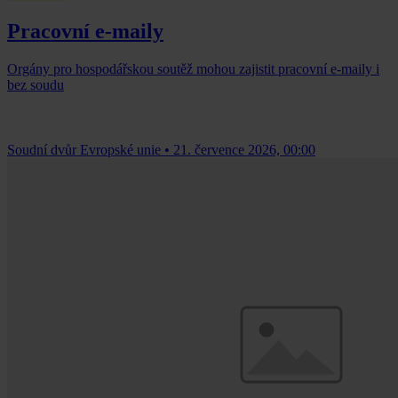
Pracovní e-maily
Orgány pro hospodářskou soutěž mohou zajistit pracovní e-maily i
bez soudu
Soudní dvůr Evropské unie
•
21. července 2026, 00:00