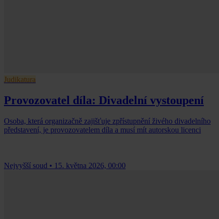
Judikatura
Provozovatel díla: Divadelní vystoupení
Osoba, která organizačně zajišťuje zpřístupnění živého divadelního
představení, je provozovatelem díla a musí mít autorskou licenci
Nejvyšší soud
•
15. května 2026, 00:00