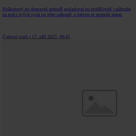
Poškozený po dopravní nehodě požadoval po pojišťovně i náhradu
za práci svých synů na jeho zahradě, o kterou se nemohl starat.
Ústavní soud
•
17. září 2025, 06:41