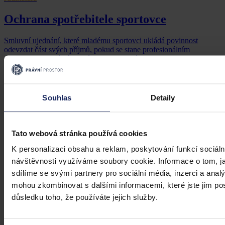
Ochrana spotřebitele sportovce
Smluvní ujednání, které mladému sportovci ukládá povinnost
odevzdat část svých příjmů, pokud se stane profesionálním
sportovcem, musí být jasné a srozumitelné
Soudní dvůr Evropské unie
•
20. března 2025, 11:03
Souhlas
Detaily
Tato webová stránka používá cookies
K personalizaci obsahu a reklam, poskytování funkcí sociáln
návštěvnosti využíváme soubory cookie. Informace o tom, j
sdílíme se svými partnery pro sociální média, inzerci a analý
mohou zkombinovat s dalšími informacemi, které jste jim posk
důsledku toho, že používáte jejich služby.