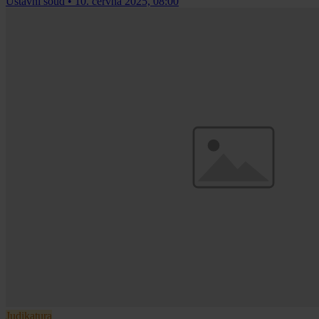
Ústavní soud
•
10. června 2025, 08:00
Judikatura