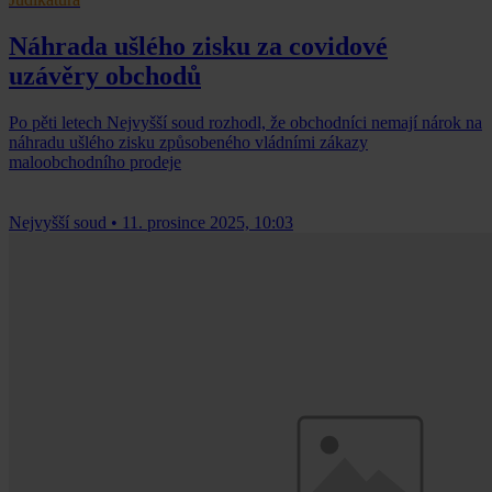
Náhrada ušlého zisku za covidové
uzávěry obchodů
Po pěti letech Nejvyšší soud rozhodl, že obchodníci nemají nárok na
náhradu ušlého zisku způsobeného vládními zákazy
maloobchodního prodeje
Nejvyšší soud
•
11. prosince 2025, 10:03