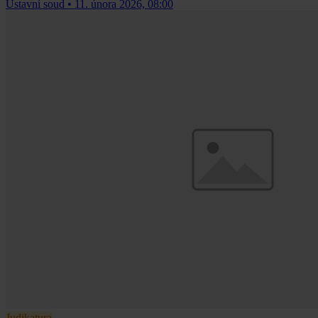
Ústavní soud
•
11. února 2026, 08:00
Judikatura