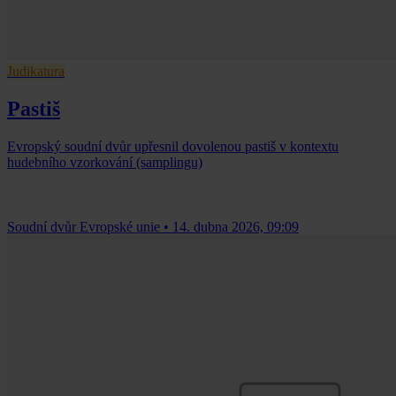
Judikatura
Pastiš
Evropský soudní dvůr upřesnil dovolenou pastiš v kontextu
hudebního vzorkování (samplingu)
Soudní dvůr Evropské unie
•
14. dubna 2026, 09:09