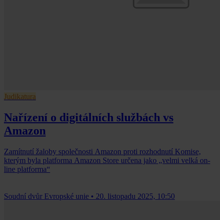
Judikatura
Nařízení o digitálních službách vs
Amazon
Zamítnutí žaloby společnosti Amazon proti rozhodnutí Komise,
kterým byla platforma Amazon Store určena jako „velmi velká on-
line platforma“
Soudní dvůr Evropské unie
•
20. listopadu 2025, 10:50