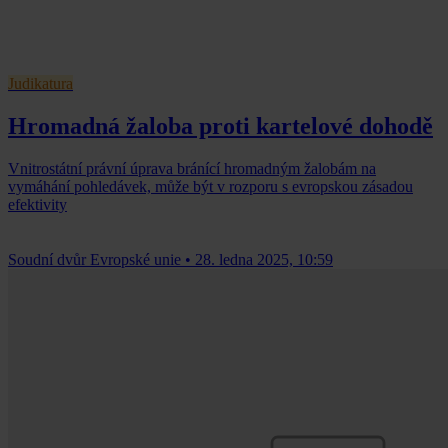
Judikatura
Hromadná žaloba proti kartelové dohodě
Vnitrostátní právní úprava bránící hromadným žalobám na
vymáhání pohledávek, může být v rozporu s evropskou zásadou
efektivity
Soudní dvůr Evropské unie
•
28. ledna 2025, 10:59