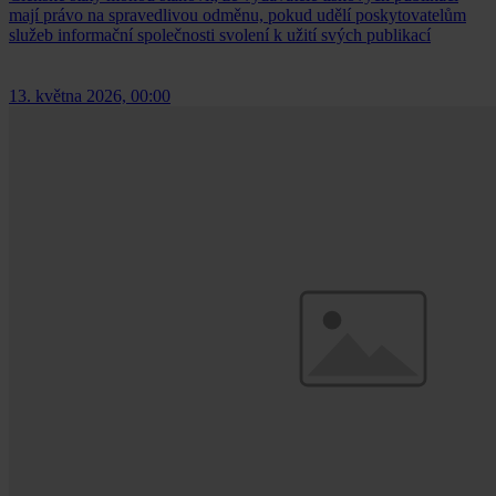
mají právo na spravedlivou odměnu, pokud udělí poskytovatelům
služeb informační společnosti svolení k užití svých publikací
13. května 2026, 00:00