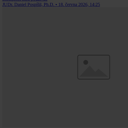
JUDr. Daniel Pospíšil, Ph.D.
•
18. června 2026, 14:25