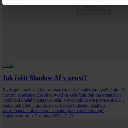
Články
Jak řešit Shadow AI v praxi?
Rizik spojených s nekontrolovaným a neschváleným využíváním AI
nástrojů zaměstnanců (ShadowAI) je celá řada. Jak má organizace
využívání umělé inteligence řešit, aby ochránila svá práva a snížila
rizika úniku dat či pokut, ale zároveň neudusila iniciativu
zaměstnanců a obecně vůli a snahu pracovat efektivněji?
Kolektiv autorů
•
7. dubna 2026, 12:19