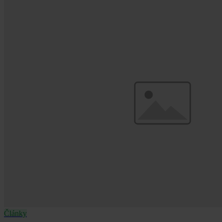
pokynu a chatbot byl původně trénován na správných údajích.
Články