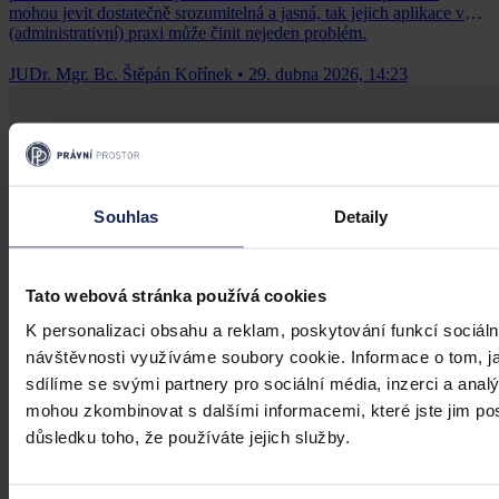
mohou jevit dostatečně srozumitelná a jasná, tak jejich aplikace v
(administrativní) praxi může činit nejeden problém.
JUDr. Mgr. Bc. Štěpán Kořínek
•
29. dubna 2026, 14:23
Souhlas
Detaily
Tato webová stránka používá cookies
K personalizaci obsahu a reklam, poskytování funkcí sociáln
návštěvnosti využíváme soubory cookie. Informace o tom, j
sdílíme se svými partnery pro sociální média, inzerci a analý
mohou zkombinovat s dalšími informacemi, které jste jim posk
důsledku toho, že používáte jejich služby.