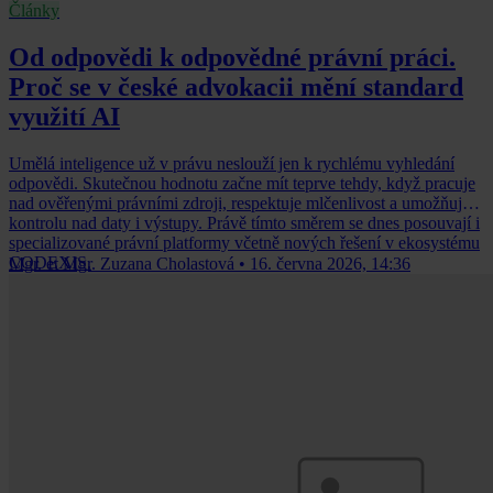
Články
Od odpovědi k odpovědné právní práci.
Proč se v české advokacii mění standard
využití AI
Umělá inteligence už v právu neslouží jen k rychlému vyhledání
odpovědi. Skutečnou hodnotu začne mít teprve tehdy, když pracuje
nad ověřenými právními zdroji, respektuje mlčenlivost a umožňuje
kontrolu nad daty i výstupy. Právě tímto směrem se dnes posouvají i
specializované právní platformy včetně nových řešení v ekosystému
CODEXIS.
Mgr. et Mgr. Zuzana Cholastová
•
16. června 2026, 14:36