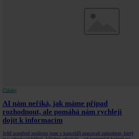
Články
AI nám neříká, jak máme případ
rozhodnout, ale pomáhá nám rychleji
dojít k informacím
Ještě poměrně nedávno jsme v kanceláři pracovali způsobem, který
je v advokacii běžný. Všichni advokáti – od juniorních kolegů po