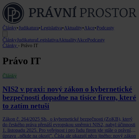
Články
•
Judikatura
•
Legislativa
•
Aktuality
•
Akce
•
Podcasty
Články
Judikatura
Legislativa
Aktuality
Akce
Podcasty
Články
›
Právo IT
Právo IT
Články
NIS2 v praxi: nový zákon o kybernetické
bezpečnosti dopadne na tisíce firem, které
to zatím netuší
Zákon č. 264/2025 Sb., o kybernetické bezpečnosti (ZoKB), který
do českého práva přenáší evropskou směrnici NIS2, nabyl účinnosti
1. listopadu 2025. Pro veřejnost i pro řadu firem jde stále o právní
úpravu „někde na okraji”. Čísla ale ukazují něco jiného: nový zákon