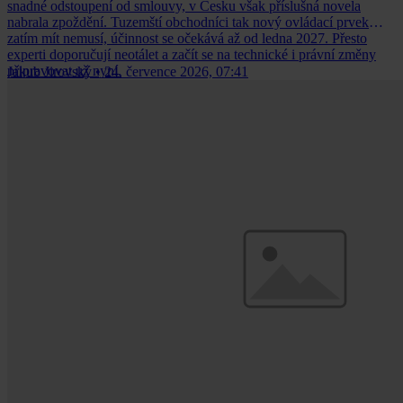
snadné odstoupení od smlouvy, v Česku však příslušná novela
nabrala zpoždění. Tuzemští obchodníci tak nový ovládací prvek
zatím mít nemusí, účinnost se očekává až od ledna 2027. Přesto
experti doporučují neotálet a začít se na technické i právní změny
připravovat už nyní.
Jakub Jirovský
•
24. července 2026, 07:41