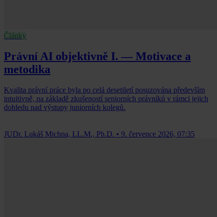
Články
Právní AI objektivně I. — Motivace a
metodika
Kvalita právní práce byla po celá desetiletí posuzována především
intuitivně, na základě zkušeností seniorních právníků v rámci jejich
dohledu nad výstupy juniorních kolegů.
JUDr. Lukáš Michna, LL.M., Ph.D.
•
9. července 2026, 07:35