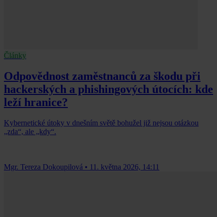
Články
Odpovědnost zaměstnanců za škodu při
hackerských a phishingových útocích: kde
leží hranice?
Kybernetické útoky v dnešním světě bohužel již nejsou otázkou
„zda“, ale „kdy“.
Mgr. Tereza Dokoupilová
•
11. května 2026, 14:11