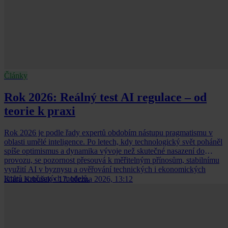
Články
Rok 2026: Reálný test AI regulace – od
teorie k praxi
Rok 2026 je podle řady expertů obdobím nástupu pragmatismu v
oblasti umělé inteligence. Po letech, kdy technologický svět poháněl
spíše optimismus a dynamika vývoje než skutečné nasazení do
provozu, se pozornost přesouvá k měřitelným přínosům, stabilnímu
využití AI v byznysu a ověřování technických i ekonomických
limitů současných modelů.
Klára Krbušek
•
17. března 2026, 13:12