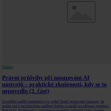
Články
Právní průšvihy při nasazování AI
nástrojů – praktické zkušenosti, kdy se to
nepovedlo (2. část)
Zavádění umělé inteligence ve velké české nemocnici ukazuje, že
realita má k bezhlavému nadšení daleko a naráží na přísnou regulaci.
Praktické zkušenosti z compliance projektu odhalují rizika spojená s