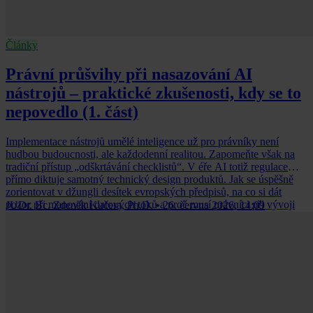
Články
Právní průšvihy při nasazování AI
nástrojů – praktické zkušenosti, kdy se to
nepovedlo (1. část)
Implementace nástrojů umělé inteligence už pro právníky není
hudbou budoucnosti, ale každodenní realitou. Zapomeňte však na
tradiční přístup „odškrtávání checklistů“. V éře AI totiž regulace
přímo diktuje samotný technický design produktů. Jak se úspěšně
zorientovat v džungli desítek evropských předpisů, na co si dát
pozor při mapování datových toků a proč musí právníci při vývoji
JUDr. Bc. Zdeněk Kučera, Ph.D.
•
26. června 2026, 14:09
aplikací sedět u jednoho stolu s programátory a produktovými
manažery?