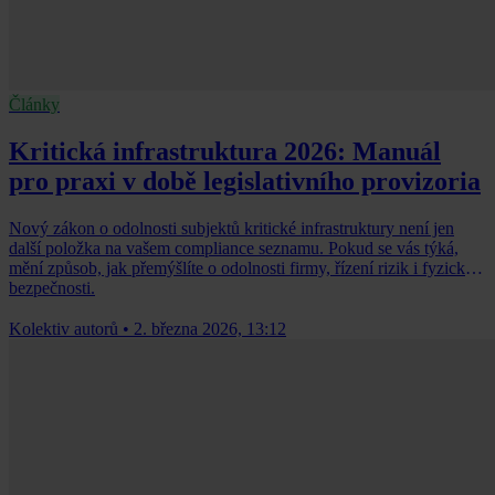
Články
Kritická infrastruktura 2026: Manuál
pro praxi v době legislativního provizoria
Nový zákon o odolnosti subjektů kritické infrastruktury není jen
další položka na vašem compliance seznamu. Pokud se vás týká,
mění způsob, jak přemýšlíte o odolnosti firmy, řízení rizik i fyzické
bezpečnosti.
Kolektiv autorů
•
2. března 2026, 13:12