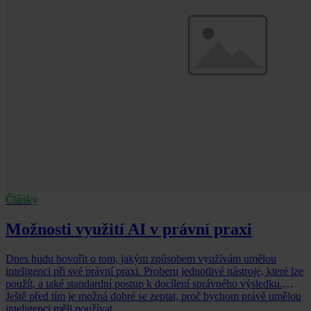
Články
Možnosti využití AI v právní praxi
Dnes budu hovořit o tom, jakým způsobem využívám umělou
inteligenci při své právní praxi. Proberu jednotlivé nástroje, které lze
použít, a také standardní postup k docílení správného výsledku.
Ještě před tím je možná dobré se zeptat, proč bychom právě umělou
inteligenci měli používat.