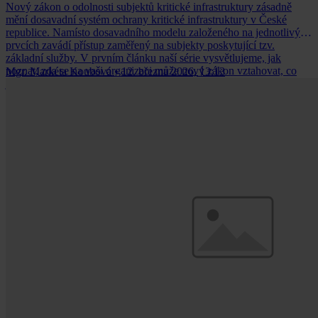
Nový zákon o odolnosti subjektů kritické infrastruktury zásadně
mění dosavadní systém ochrany kritické infrastruktury v České
republice. Namísto dosavadního modelu založeného na jednotlivých
prvcích zavádí přístup zaměřený na subjekty poskytující tzv.
základní služby. V prvním článku naší série vysvětlujeme, jak
poznat, zda se na vaši organizaci může nový zákon vztahovat, co
Mgr. Markéta Koubová
•
12. března 2026, 13:13
jsou základní služby a kritéria významnosti a jaký je rozdíl mezi
poskytovatelem základní služby a subjektem kritické infrastruktury.