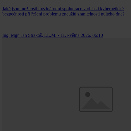
Jaké jsou možnosti mezinárodní spolupráce v oblasti kybernetické
bezpečnosti při řešení problému zneužití zranitelností nultého dne?
Ing. Mgr. Jan Strakoš, LL.M.
•
11. května 2026, 06:10