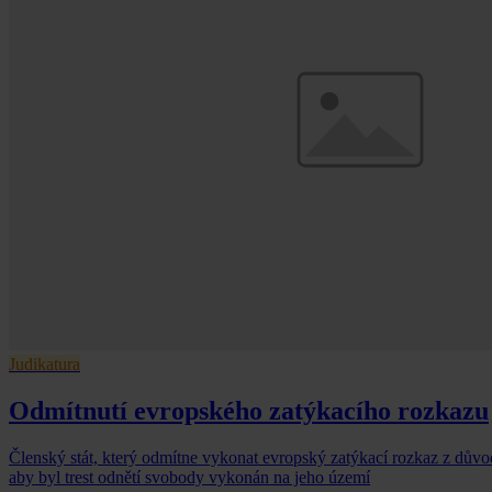
Judikatura
Odmítnutí evropského zatýkacího rozkazu
Členský stát, který odmítne vykonat evropský zatýkací rozkaz z důvo
aby byl trest odnětí svobody vykonán na jeho území