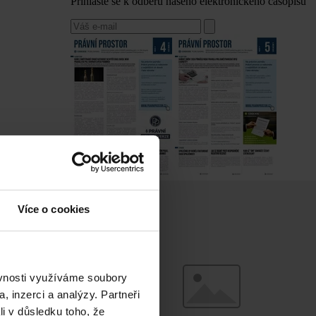
Přihlaste se k odběru našeho elektronického časopisu
Více o cookies
ěvnosti využíváme soubory
, inzerci a analýzy. Partneři
li v důsledku toho, že