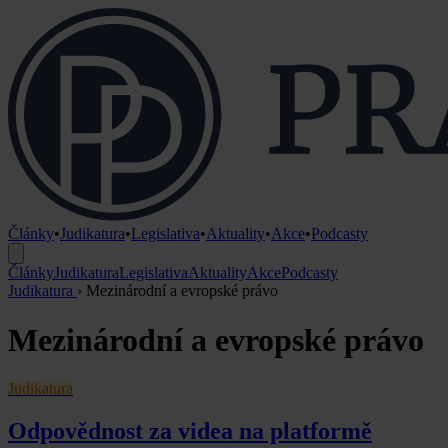
Články
•
Judikatura
•
Legislativa
•
Aktuality
•
Akce
•
Podcasty
Články
Judikatura
Legislativa
Aktuality
Akce
Podcasty
Judikatura
›
Mezinárodní a evropské právo
Mezinárodní a evropské právo
Judikatura
Odpovědnost za videa na platformě