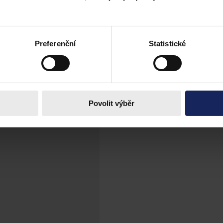
é stránky, které jsou veřejnosti volně přístupné
Preferenční
Statistické
Povolit výběr