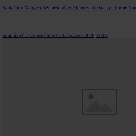
Společnost Google může nést odpovědnost za videa na platformě Yo
Soudní dvůr Evropské unie
•
23. července 2026, 00:00