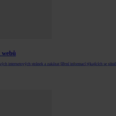
h webů
h internetových stránek a zakázat šíření informací týkajících se silni