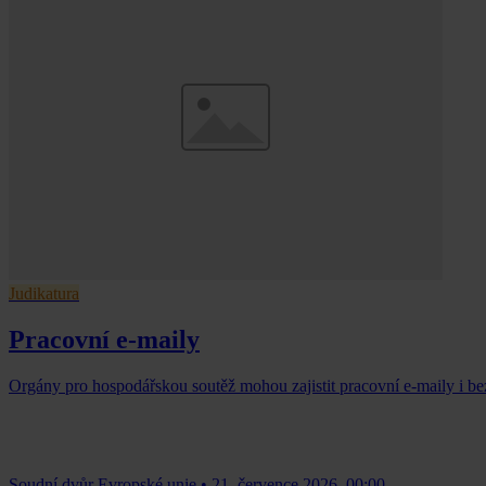
Judikatura
Pracovní e-maily
Orgány pro hospodářskou soutěž mohou zajistit pracovní e-maily i b
Soudní dvůr Evropské unie
•
21. července 2026, 00:00