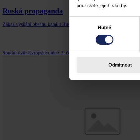
používáte jejich služby.
Ruská propaganda
Výběr
Zákaz vysílání obsahu kanálu Russia Today se vztahuje i na internetov
Nutné
souhlasu
Soudní dvůr Evropské unie
•
3. července 2026, 00:00
Odmítnout