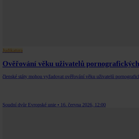
Judikatura
Ověřování věku uživatelů pornografickýc
členské státy mohou vyžadovat ověřování věku uživatelů pornografickýc
Soudní dvůr Evropské unie
•
16. června 2026, 12:00