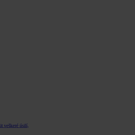
 veškeré úsilí,