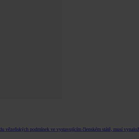
du vězeňských podmínek ve vystavujícím členském státě, musí vynaložit