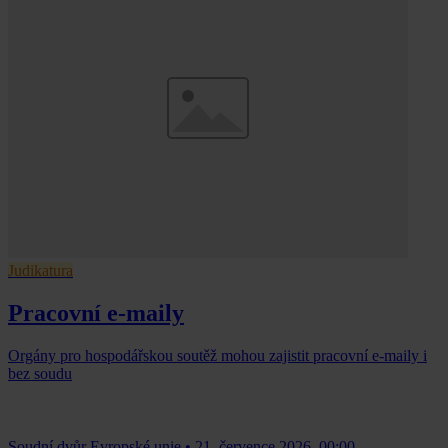
Judikatura
Pracovní e-maily
Orgány pro hospodářskou soutěž mohou zajistit pracovní e-maily i
bez soudu
Soudní dvůr Evropské unie
•
21. července 2026, 00:00