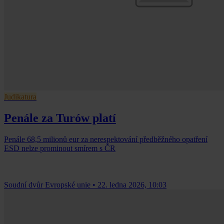
Judikatura
Penále za Turów platí
Penále 68,5 milionů eur za nerespektování předběžného opatření
ESD nelze prominout smírem s ČR
Soudní dvůr Evropské unie
•
22. ledna 2026, 10:03