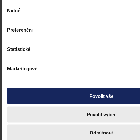
Výběr
Nutné
souhlasu
Preferenční
Statistické
Marketingové
Judikatura
Povolit vše
Uznávání homosexuálních manželství
Povolit výběr
Členský stát je povinen uznat manželství dvou občanů Unie
stejného pohlaví, které bylo legálně uzavřeno v jiném členském státě
Odmítnout