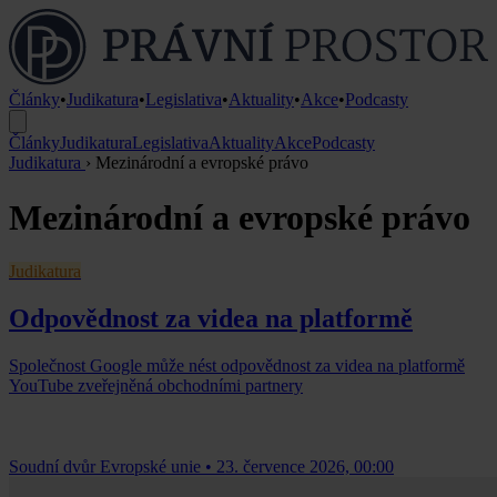
Články
•
Judikatura
•
Legislativa
•
Aktuality
•
Akce
•
Podcasty
Články
Judikatura
Legislativa
Aktuality
Akce
Podcasty
Judikatura
›
Mezinárodní a evropské právo
Mezinárodní a evropské právo
Judikatura
Odpovědnost za videa na platformě
Společnost Google může nést odpovědnost za videa na platformě
YouTube zveřejněná obchodními partnery
Soudní dvůr Evropské unie
•
23. července 2026, 00:00