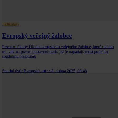
Judikatura
Evropský veřejný žalobce
Procesní úkony Úřadu evropského veřejného žalobce, které mohou
mít vliv na právní postavení osob, jež je napadají, musí podléhat
soudnímu přezkumu
Soudní dvůr Evropské unie
•
8. dubna 2025, 08:48