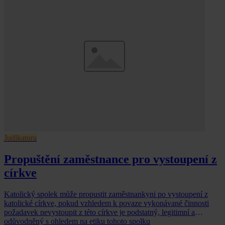
Judikatura
Propuštění zaměstnance pro vystoupení z
církve
Katolický spolek může propustit zaměstnankyni po vystoupení z
katolické církve, pokud vzhledem k povaze vykonávané činnosti
požadavek nevystoupit z této církve je podstatný, legitimní a
odůvodněný s ohledem na etiku tohoto spolku