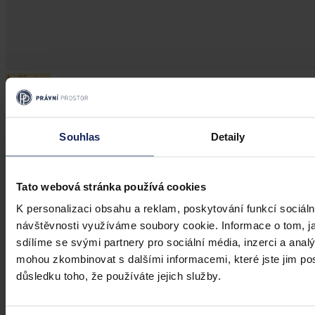
Judikatura
Falešný inzerát na sexuální služby
Souhlas
Detaily
Provozovatel on-line tržiště musí před zveřejněním inzerátů
identifikovat inzeráty obsahující citlivé údaje a ověřit, zda jde o
citlivé údaje inzerenta
Tato webová stránka používá cookies
Soudní dvůr Evropské unie
•
2. prosince 2025, 13:25
K personalizaci obsahu a reklam, poskytování funkcí sociáln
návštěvnosti využíváme soubory cookie. Informace o tom, j
sdílíme se svými partnery pro sociální média, inzerci a analý
mohou zkombinovat s dalšími informacemi, které jste jim posk
důsledku toho, že používáte jejich služby.