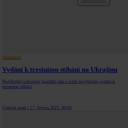
Judikatura
Vydání k trestnímu stíhání na Ukrajinu
Probíhající ozbrojený konflikt sám o sobě nevylučuje vydání k
trestnímu stíhání
Ústavní soud
•
27. června 2025, 00:00