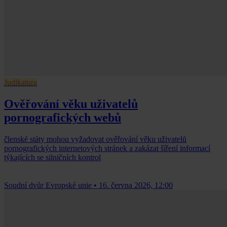
Judikatura
Ověřování věku uživatelů
pornografických webů
členské státy mohou vyžadovat ověřování věku uživatelů
pornografických internetových stránek a zakázat šíření informací
týkajících se silničních kontrol
Soudní dvůr Evropské unie
•
16. června 2026, 12:00