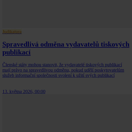
Judikatura
Spravedlivá odměna vydavatelů tiskových
publikací
Členské státy mohou stanovit, že vydavatelé tiskových publikací
mají právo na spravedlivou odměnu, pokud udělí poskytovatelům
služeb informační společnosti svolení k užití svých publikací
13. května 2026, 00:00