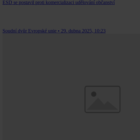
ESD se postavil proti komercializaci udělování občanství
Soudní dvůr Evropské unie
•
29. dubna 2025, 10:23