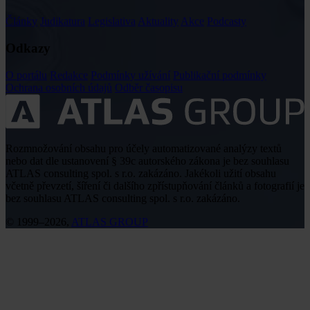
Články
Judikatura
Legislativa
Aktuality
Akce
Podcasty
Odkazy
O portálu
Redakce
Podmínky užívání
Publikační podmínky
Ochrana osobních údajů
Odběr časopisu
Rozmnožování obsahu pro účely automatizované analýzy textů
nebo dat dle ustanovení § 39c autorského zákona je bez souhlasu
ATLAS consulting spol. s r.o. zakázáno. Jakékoli užití obsahu
včetně převzetí, šíření či dalšího zpřístupňování článků a fotografií je
bez souhlasu ATLAS consulting spol. s r.o. zakázáno.
© 1999–2026,
ATLAS GROUP