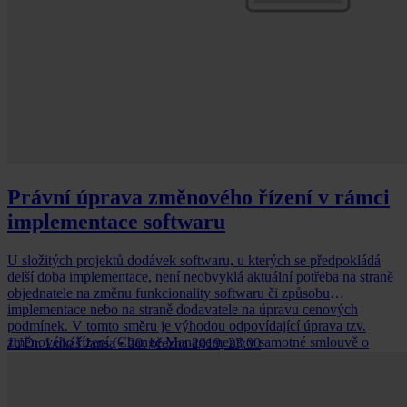
Právní úprava změnového řízení v rámci
implementace softwaru
U složitých projektů dodávek softwaru, u kterých se předpokládá
delší doba implementace, není neobvyklá aktuální potřeba na straně
objednatele na změnu funkcionality softwaru či způsobu
implementace nebo na straně dodavatele na úpravu cenových
podmínek. V tomto směru je výhodou odpovídající úprava tzv.
změnového řízení (Change Management) v samotné smlouvě o
JUDr. Lukáš Jansa
•
20. března 2019, 23:00
vývoji a implementaci softwaru.