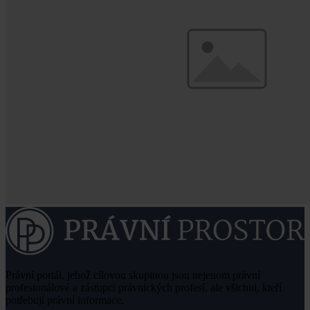
Právní portál, jehož cílovou skupinou jsou nejenom právní
profesionálové a zástupci právnických profesí, ale všichni, kteří
potřebují právní informace.