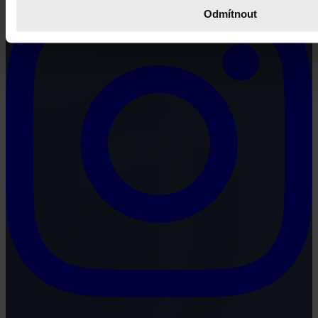
Odmítnout