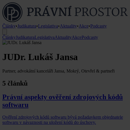
Články
•
Judikatura
•
Legislativa
•
Aktuality
•
Akce
•
Podcasty
Články
Judikatura
Legislativa
Aktuality
Akce
Podcasty
JUDr. Lukáš Jansa
Partner, advokátní kanceláři Jansa, Mokrý, Otevřel & partneři
5 článků
Právní aspekty ověření zdrojových kódů
softwaru
Ověření zdrojových kódů softwaru bývá požadavkem objednatele
softwaru v návaznosti na uložení kódů do úschovy.