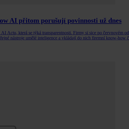
ow AI přitom porušují povinnosti už dnes
 AI Actu, která se týká transparentnosti. Firmy si sice po červnovém odk
jné nástroje umělé inteligence a vkládají do nich firemní know-how č