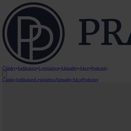
Články
•
Judikatura
•
Legislativa
•
Aktuality
•
Akce
•
Podcasty
Články
Judikatura
Legislativa
Aktuality
Akce
Podcasty