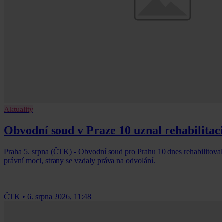
Aktuality
Obvodní soud v Praze 10 uznal rehabilitac
Praha 5. srpna (ČTK) - Obvodní soud pro Prahu 10 dnes rehabilitov
právní moci, strany se vzdaly práva na odvolání.
ČTK
•
6. srpna 2026, 11:48