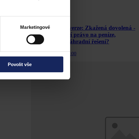
Podcasty
Marketingové
Právní Kontroverze: Zkažená dovolená -
kdy má cestující právo na peníze,
omluvu nebo náhradní řešení?
ionů korun ve
30. června 2026, 10:00
Povolit vše