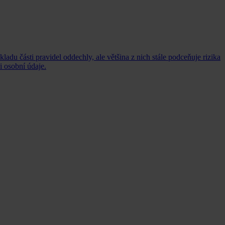
ladu části pravidel oddechly, ale většina z nich stále podceňuje rizika
i osobní údaje.