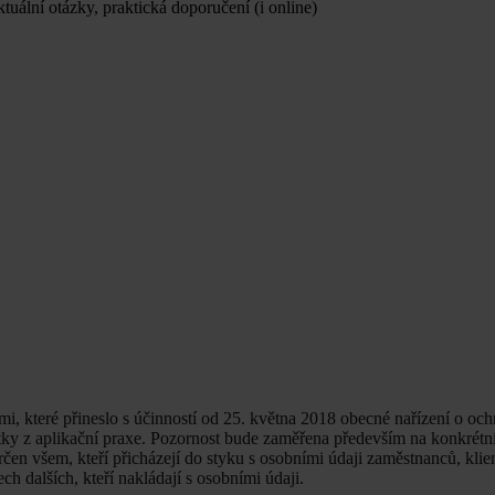
ální otázky, praktická doporučení (i online)
, které přineslo s účinností od 25. května 2018 obecné nařízení o oc
atky z aplikační praxe. Pozornost bude zaměřena především na konkrétní
určen všem, kteří přicházejí do styku s osobními údaji zaměstnanců, klie
h dalších, kteří nakládají s osobními údaji.