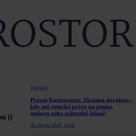
Podcasty
Právní Kontroverze: Zkažená dovolená -
kdy má cestující právo na peníze,
omluvu nebo náhradní řešení?
í (i
30. června 2026, 10:00