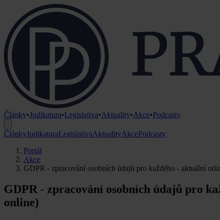
Články
•
Judikatura
•
Legislativa
•
Aktuality
•
Akce
•
Podcasty
Články
Judikatura
Legislativa
Aktuality
Akce
Podcasty
Portál
Akce
GDPR - zpracování osobních údajů pro každého - aktuální otázk
GDPR - zpracování osobních údajů pro každ
online)