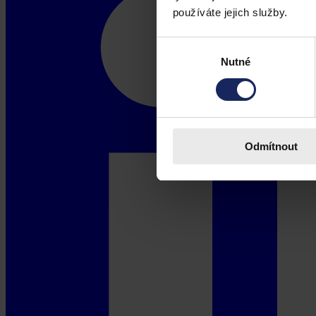
používáte jejich služby.
Výběr
Nutné
souhlasu
Odmítnout