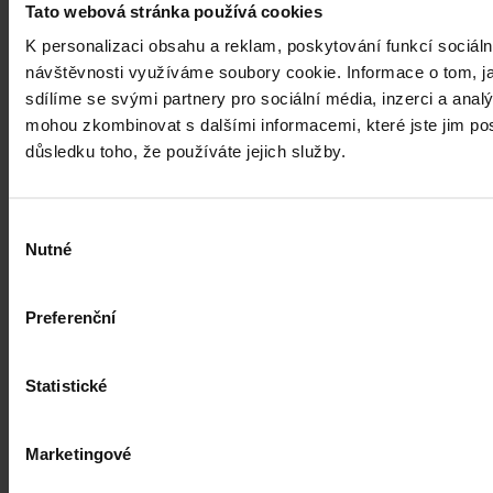
Tato webová stránka používá cookies
K personalizaci obsahu a reklam, poskytování funkcí sociáln
návštěvnosti využíváme soubory cookie. Informace o tom, j
sdílíme se svými partnery pro sociální média, inzerci a analý
mohou zkombinovat s dalšími informacemi, které jste jim posk
důsledku toho, že používáte jejich služby.
Výběr
Nutné
souhlasu
Preferenční
Statistické
Právní portál, jehož cílovou skupinou jsou nejenom právní
Marketingové
profesionálové a zástupci právnických profesí, ale všichni, kteří
potřebují právní informace.