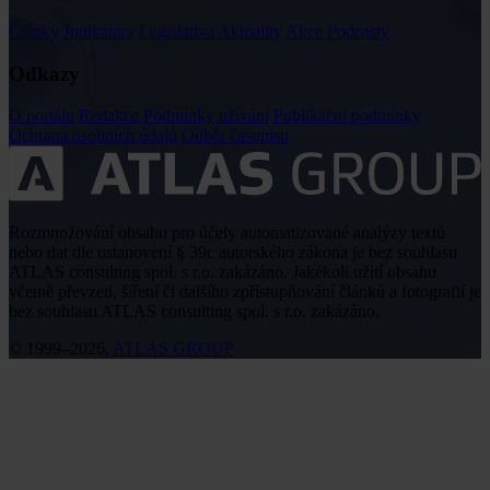
Články
Judikatura
Legislativa
Aktuality
Akce
Podcasty
Odkazy
O portálu
Redakce
Podmínky užívání
Publikační podmínky
Ochrana osobních údajů
Odběr časopisu
Rozmnožování obsahu pro účely automatizované analýzy textů
nebo dat dle ustanovení § 39c autorského zákona je bez souhlasu
ATLAS consulting spol. s r.o. zakázáno. Jakékoli užití obsahu
včetně převzetí, šíření či dalšího zpřístupňování článků a fotografií je
bez souhlasu ATLAS consulting spol. s r.o. zakázáno.
© 1999–2026,
ATLAS GROUP