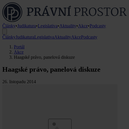
Články
•
Judikatura
•
Legislativa
•
Aktuality
•
Akce
•
Podcasty
Články
Judikatura
Legislativa
Aktuality
Akce
Podcasty
Portál
Akce
Haagské právo, panelová diskuze
Haagské právo, panelová diskuze
26. listopadu 2014