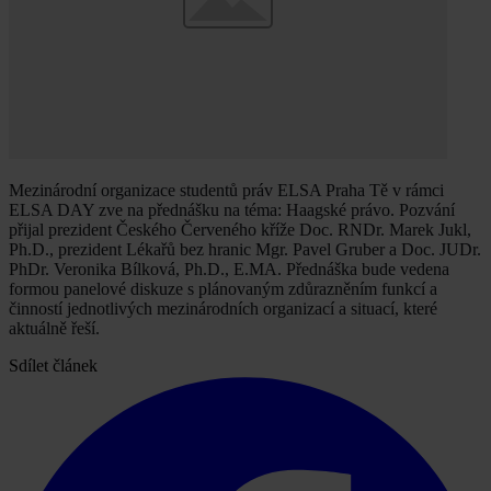
Mezinárodní organizace studentů práv ELSA Praha Tě v rámci
ELSA DAY zve na přednášku na téma: Haagské právo. Pozvání
přijal prezident Českého Červeného kříže Doc. RNDr. Marek Jukl,
Ph.D., prezident Lékařů bez hranic Mgr. Pavel Gruber a Doc. JUDr.
PhDr. Veronika Bílková, Ph.D., E.MA. Přednáška bude vedena
formou panelové diskuze s plánovaným zdůrazněním funkcí a
činností jednotlivých mezinárodních organizací a situací, které
aktuálně řeší.
Sdílet článek