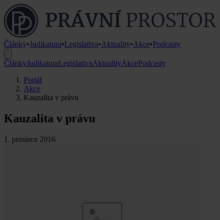
Články
•
Judikatura
•
Legislativa
•
Aktuality
•
Akce
•
Podcasty
Články
Judikatura
Legislativa
Aktuality
Akce
Podcasty
Portál
Akce
Kauzalita v právu
Kauzalita v právu
1. prosince 2016