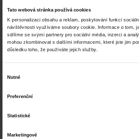
Tato webová stránka používá cookies
K personalizaci obsahu a reklam, poskytování funkcí sociáln
návštěvnosti využíváme soubory cookie. Informace o tom, j
sdílíme se svými partnery pro sociální média, inzerci a analý
mohou zkombinovat s dalšími informacemi, které jste jim posk
důsledku toho, že používáte jejich služby.
Výběr
Nutné
souhlasu
Preferenční
Statistické
Právní portál, jehož cílovou skupinou jsou nejenom právní
Marketingové
profesionálové a zástupci právnických profesí, ale všichni, kteří