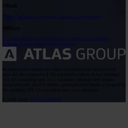
Obsah
Články
Judikatura
Legislativa
Aktuality
Akce
Podcasty
Odkazy
O portálu
Redakce
Podmínky užívání
Publikační podmínky
Ochrana osobních údajů
Odběr časopisu
Rozmnožování obsahu pro účely automatizované analýzy textů
nebo dat dle ustanovení § 39c autorského zákona je bez souhlasu
ATLAS consulting spol. s r.o. zakázáno. Jakékoli užití obsahu
včetně převzetí, šíření či dalšího zpřístupňování článků a fotografií je
bez souhlasu ATLAS consulting spol. s r.o. zakázáno.
© 1999–2026,
ATLAS GROUP