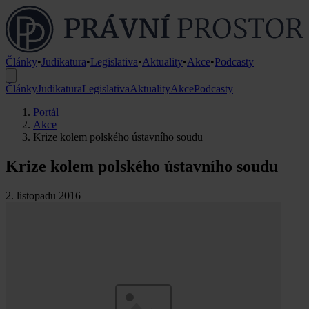
Články
•
Judikatura
•
Legislativa
•
Aktuality
•
Akce
•
Podcasty
Články
Judikatura
Legislativa
Aktuality
Akce
Podcasty
Portál
Akce
Krize kolem polského ústavního soudu
Krize kolem polského ústavního soudu
2. listopadu 2016