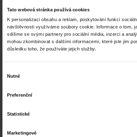
Tato webová stránka používá cookies
K personalizaci obsahu a reklam, poskytování funkcí sociáln
návštěvnosti využíváme soubory cookie. Informace o tom, j
sdílíme se svými partnery pro sociální média, inzerci a analý
mohou zkombinovat s dalšími informacemi, které jste jim posk
důsledku toho, že používáte jejich služby.
Výběr
Nutné
souhlasu
Preferenční
Statistické
Právní portál, jehož cílovou skupinou jsou nejenom právní
Marketingové
profesionálové a zástupci právnických profesí, ale všichni, kteří