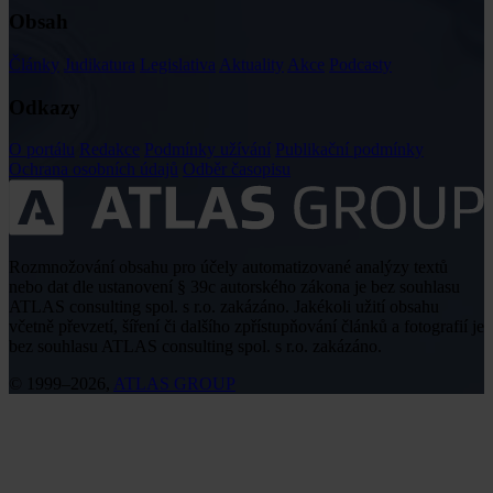
Obsah
Články
Judikatura
Legislativa
Aktuality
Akce
Podcasty
Odkazy
O portálu
Redakce
Podmínky užívání
Publikační podmínky
Ochrana osobních údajů
Odběr časopisu
Rozmnožování obsahu pro účely automatizované analýzy textů
nebo dat dle ustanovení § 39c autorského zákona je bez souhlasu
ATLAS consulting spol. s r.o. zakázáno. Jakékoli užití obsahu
včetně převzetí, šíření či dalšího zpřístupňování článků a fotografií je
bez souhlasu ATLAS consulting spol. s r.o. zakázáno.
© 1999–2026,
ATLAS GROUP