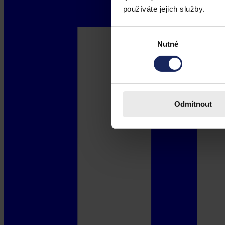
používáte jejich služby.
Výběr
Nutné
souhlasu
Odmítnout