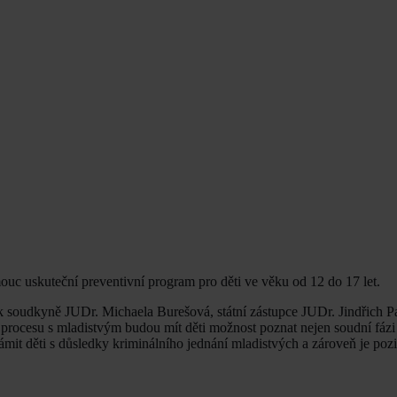
c uskuteční preventivní program pro děti ve věku od 12 do 17 let.
 soudkyně JUDr. Michaela Burešová, státní zástupce JUDr. Jindřich P
cesu s mladistvým budou mít děti možnost poznat nejen soudní fázi tr
eznámit děti s důsledky kriminálního jednání mladistvých a zároveň je poz