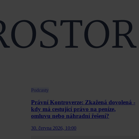
Podcasty
Právní Kontroverze: Zkažená dovolená -
kdy má cestující právo na peníze,
omluvu nebo náhradní řešení?
30. června 2026, 10:00