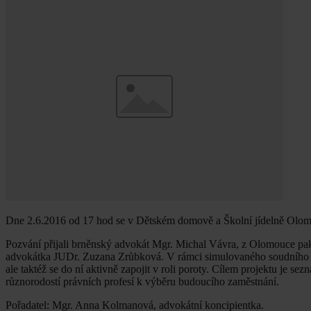
Dne 2.6.2016 od 17 hod se v Dětském domově a Školní jídelně Olomou
Pozvání přijali brněnský advokát Mgr. Michal Vávra, z Olomouce pak
advokátka JUDr. Zuzana Zrůbková. V rámci simulovaného soudního pro
ale taktéž se do ní aktivně zapojit v roli poroty. Cílem projektu je s
různorodostí právních profesí k výběru budoucího zaměstnání.
Pořadatel: Mgr. Anna Kolmanová, advokátní koncipientka.