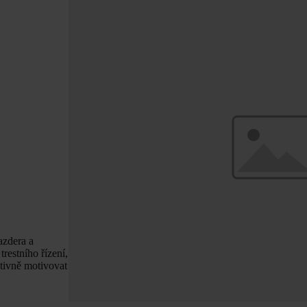
azdera a
estního řízení,
itivně motivovat