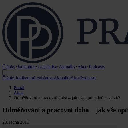
Články
•
Judikatura
•
Legislativa
•
Aktuality
•
Akce
•
Podcasty
Články
Judikatura
Legislativa
Aktuality
Akce
Podcasty
Portál
Akce
Odměňování a pracovní doba – jak vše optimálně nastavit?
Odměňování a pracovní doba – jak vše opt
23. ledna 2015