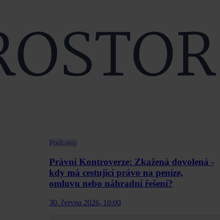
Podcasty
Právní Kontroverze: Zkažená dovolená -
kdy má cestující právo na peníze,
omluvu nebo náhradní řešení?
30. června 2026, 10:00