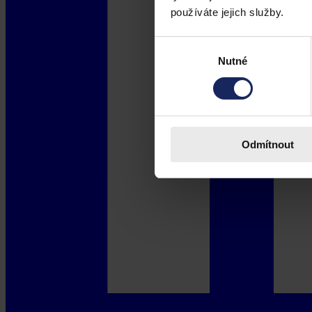
používáte jejich služby.
Výběr
Nutné
souhlasu
Odmítnout