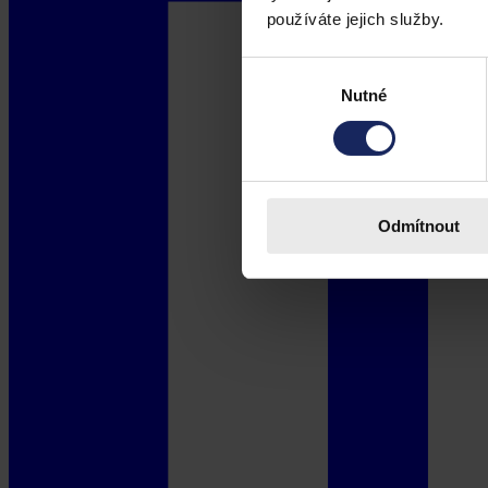
používáte jejich služby.
Výběr
Nutné
souhlasu
Odmítnout