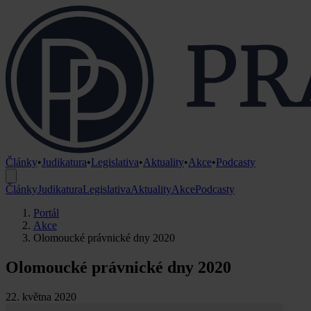
Články
•
Judikatura
•
Legislativa
•
Aktuality
•
Akce
•
Podcasty
Články
Judikatura
Legislativa
Aktuality
Akce
Podcasty
Portál
Akce
Olomoucké právnické dny 2020
Olomoucké právnické dny 2020
22. května 2020