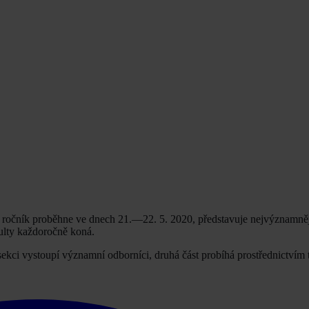
 ročník proběhne ve dnech 21.—22. 5. 2020, představuje nejvýznamnějš
ulty každoročně koná.
 sekci vystoupí významní odborníci, druhá část probíhá prostřednictvím