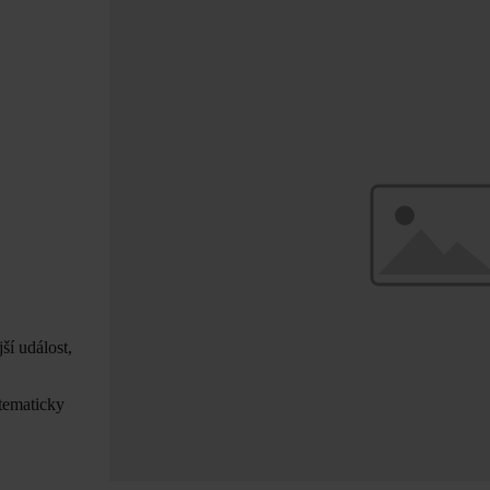
í událost,
 tematicky