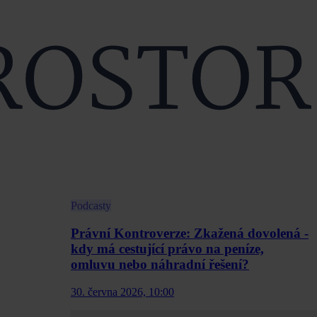
Podcasty
Právní Kontroverze: Zkažená dovolená -
kdy má cestující právo na peníze,
omluvu nebo náhradní řešení?
30. června 2026, 10:00