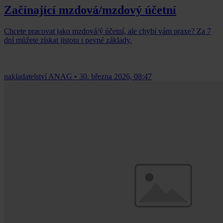
Začínající mzdová/mzdový účetní
Chcete pracovat jako mzdová/ý účetní, ale chybí vám praxe? Za 7
dní můžete získat jistotu i pevné základy.
nakladatelství ANAG
•
30. března 2026, 08:47