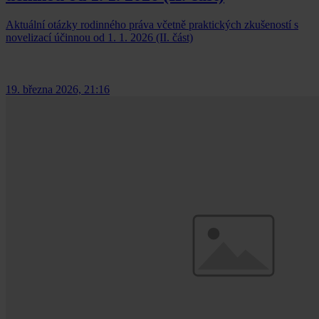
Aktuální otázky rodinného práva včetně praktických zkušeností s
novelizací účinnou od 1. 1. 2026 (II. část)
19. března 2026, 21:16