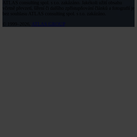
ATLAS consulting spol. s r.o. zakázáno. Jakékoli užití obsahu
včetně převzetí, šíření či dalšího zpřístupňování článků a fotografií je
bez souhlasu ATLAS consulting spol. s r.o. zakázáno.
© 1999–2026,
ATLAS GROUP