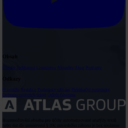
Obsah
Články
Judikatura
Legislativa
Aktuality
Akce
Podcasty
Odkazy
O portálu
Redakce
Podmínky užívání
Publikační podmínky
Ochrana osobních údajů
Odběr časopisu
Rozmnožování obsahu pro účely automatizované analýzy textů
nebo dat dle ustanovení § 39c autorského zákona je bez souhlasu