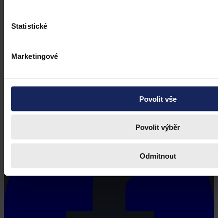
Statistické
Marketingové
Právní portál, jehož cílovou skupinou jsou nejenom právní
profesionálové a zástupci právnických profesí, ale všichni, kteří
potřebují právní informace.
Povolit vše
Povolit výběr
Odmítnout