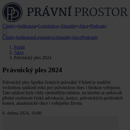
Články
•
Judikatura
•
Legislativa
•
Aktuality
•
Akce
•
Podcasty
Články
Judikatura
Legislativa
Aktuality
Akce
Podcasty
Portál
Akce
Právnický ples 2024
Právnický ples 2024
Právnický ples Spolku českých právníků Všehrd je tradiční
vrcholnou událostí roku pro právnickou obec i širokou veřejnost.
Tato událost byla vždy ojedinělým místem, na kterém se setkávali
přední osobnosti české advokacie, justice, právnických profesních
komor, akademické obce i veřejného života.
6. dubna 2024, 16:00