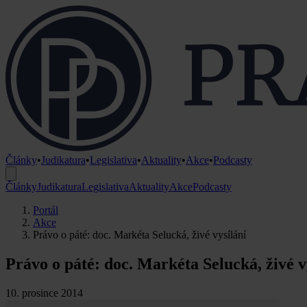
Články
•
Judikatura
•
Legislativa
•
Aktuality
•
Akce
•
Podcasty
Články
Judikatura
Legislativa
Aktuality
Akce
Podcasty
Portál
Akce
Právo o páté: doc. Markéta Selucká, živé vysílání
Právo o páté: doc. Markéta Selucká, živé v
10. prosince 2014