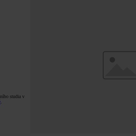
ního studia v
é
.