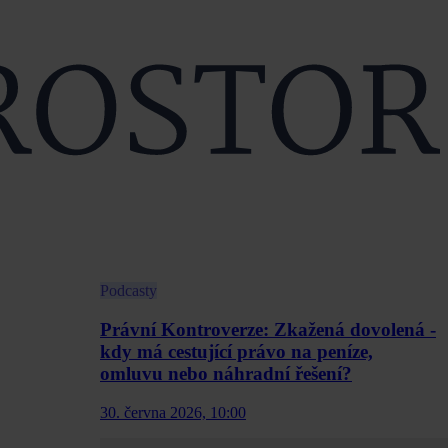
Podcasty
Právní Kontroverze: Zkažená dovolená -
kdy má cestující právo na peníze,
omluvu nebo náhradní řešení?
30. června 2026, 10:00