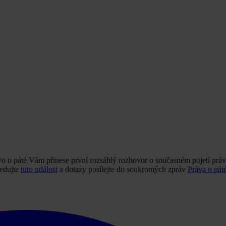
o o páté Vám přinese první rozsáhlý rozhovor o současném pojetí práv
ledujte
tuto událost
a dotazy posílejte do soukromých zpráv
Práva o pát