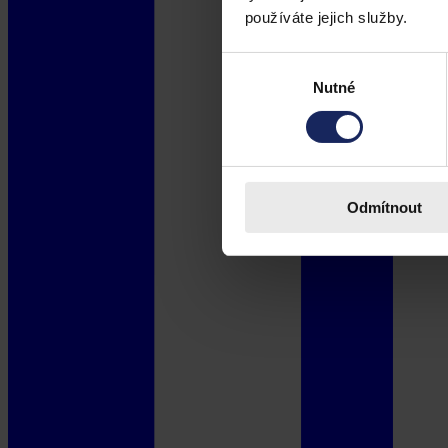
používáte jejich služby.
Výběr
Nutné
souhlasu
Odmítnout