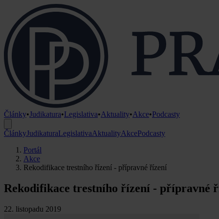
Články
•
Judikatura
•
Legislativa
•
Aktuality
•
Akce
•
Podcasty
Články
Judikatura
Legislativa
Aktuality
Akce
Podcasty
Portál
Akce
Rekodifikace trestního řízení - přípravné řízení
Rekodifikace trestního řízení - přípravné ř
22. listopadu 2019