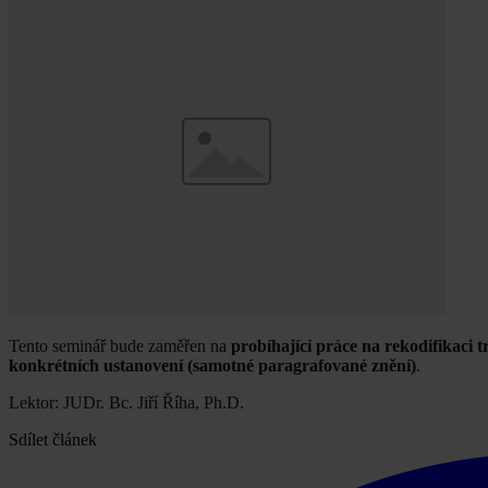
Tento seminář bude zaměřen na
probíhající práce na rekodifikaci 
konkrétních ustanovení (samotné paragrafované znění)
.
Lektor: JUDr. Bc. Jiří Říha, Ph.D.
Sdílet článek