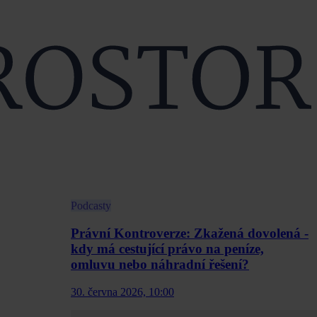
Podcasty
Právní Kontroverze: Zkažená dovolená -
kdy má cestující právo na peníze,
omluvu nebo náhradní řešení?
30. června 2026, 10:00