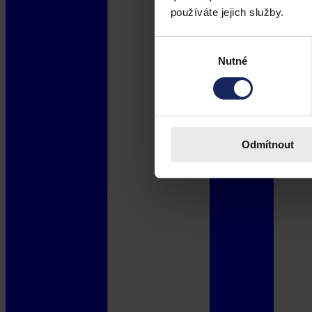
používáte jejich služby.
Výběr
Nutné
souhlasu
Odmítnout