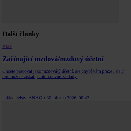
Další články
Akce
Začínající mzdová/mzdový účetní
Chcete pracovat jako mzdová/ý účetní, ale chybí vám praxe? Za 7
dní můžete získat jistotu i pevné základy.
nakladatelství ANAG
•
30. března 2026, 08:47