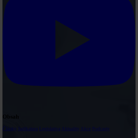
Obsah
Články
Judikatura
Legislativa
Aktuality
Akce
Podcasty