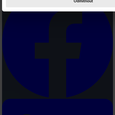
Odmítnout