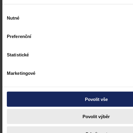
Výběr
Nutné
souhlasu
Preferenční
Statistické
Marketingové
Povolit vše
Právní portál, jehož cílovou skupinou jsou nejenom právní
profesionálové a zástupci právnických profesí, ale všichni, kteří
potřebují právní informace.
Povolit výběr