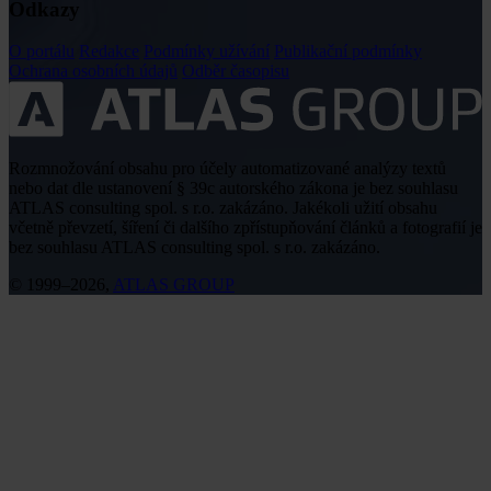
Odkazy
O portálu
Redakce
Podmínky užívání
Publikační podmínky
Ochrana osobních údajů
Odběr časopisu
Rozmnožování obsahu pro účely automatizované analýzy textů
nebo dat dle ustanovení § 39c autorského zákona je bez souhlasu
ATLAS consulting spol. s r.o. zakázáno. Jakékoli užití obsahu
včetně převzetí, šíření či dalšího zpřístupňování článků a fotografií je
bez souhlasu ATLAS consulting spol. s r.o. zakázáno.
© 1999–2026,
ATLAS GROUP