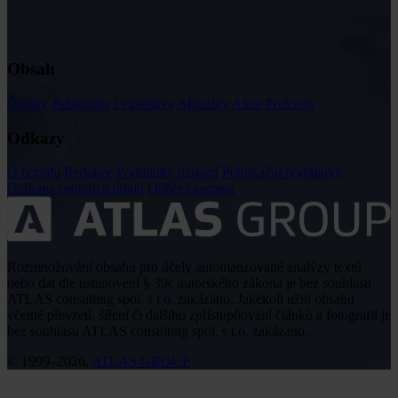
Obsah
Články
Judikatura
Legislativa
Aktuality
Akce
Podcasty
Odkazy
O portálu
Redakce
Podmínky užívání
Publikační podmínky
Ochrana osobních údajů
Odběr časopisu
Rozmnožování obsahu pro účely automatizované analýzy textů
nebo dat dle ustanovení § 39c autorského zákona je bez souhlasu
ATLAS consulting spol. s r.o. zakázáno. Jakékoli užití obsahu
včetně převzetí, šíření či dalšího zpřístupňování článků a fotografií je
bez souhlasu ATLAS consulting spol. s r.o. zakázáno.
© 1999–2026,
ATLAS GROUP