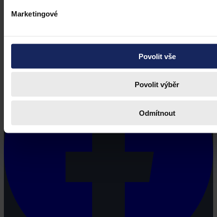
Marketingové
Právní portál, jehož cílovou skupinou jsou nejenom právní
profesionálové a zástupci právnických profesí, ale všichni, kteří
potřebují právní informace.
Povolit vše
Povolit výběr
Odmítnout