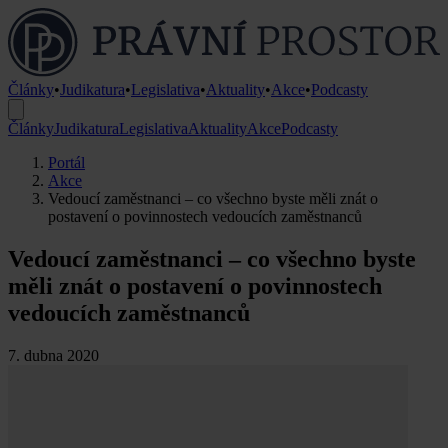
Články
•
Judikatura
•
Legislativa
•
Aktuality
•
Akce
•
Podcasty
Články
Judikatura
Legislativa
Aktuality
Akce
Podcasty
Portál
Akce
Vedoucí zaměstnanci – co všechno byste měli znát o
postavení o povinnostech vedoucích zaměstnanců
Vedoucí zaměstnanci – co všechno byste
měli znát o postavení o povinnostech
vedoucích zaměstnanců
7. dubna 2020