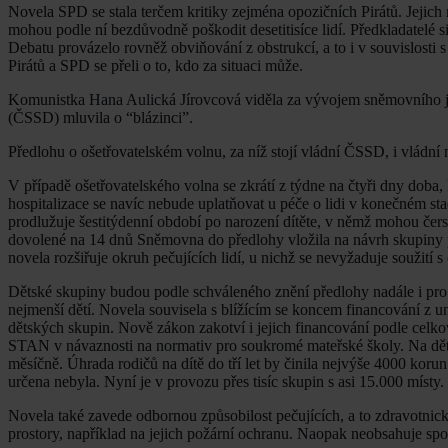
Novela SPD se stala terčem kritiky zejména opozičních Pirátů. Jejic
mohou podle ní bezdůvodně poškodit desetitisíce lidí. Předkladatelé s
Debatu provázelo rovněž obviňování z obstrukcí, a to i v souvislost
Pirátů a SPD se přeli o to, kdo za situaci může.
Komunistka Hana Aulická Jírovcová viděla za vývojem sněmovního je
(ČSSD) mluvila o “blázinci”.
Předlohu o ošetřovatelském volnu, za níž stojí vládní ČSSD, i vládn
V případě ošetřovatelského volna se zkrátí z týdne na čtyři dny doba,
hospitalizace se navíc nebude uplatňovat u péče o lidi v konečném s
prodlužuje šestitýdenní období po narození dítěte, v němž mohou čer
dovolené na 14 dnů Sněmovna do předlohy vložila na návrh skupi
novela rozšiřuje okruh pečujících lidí, u nichž se nevyžaduje soužit
Dětské skupiny budou podle schváleného znění předlohy nadále i pro s
nejmenší dětí. Novela souvisela s blížícím se koncem financování z un
dětských skupin. Nově zákon zakotví i jejich financování podle c
STAN v návaznosti na normativ pro soukromé mateřské školy. Na děti d
měsíčně. Úhrada rodičů na dítě do tří let by činila nejvýše 4000 korun
určena nebyla. Nyní je v provozu přes tisíc skupin s asi 15.000 místy.
Novela také zavede odbornou způsobilost pečujících, a to zdravotnick
prostory, například na jejich požární ochranu. Naopak neobsahuje sp