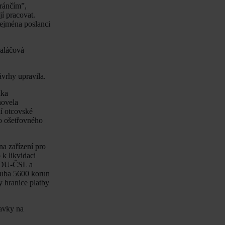
eránčím”,
jí pracovat.
Zejména poslanci
Maláčová
ávrhy upravila.
nka
novela
ní otcovské
o ošetřovného
na zařízení pro
 k likvidaci
 KDU-ČSL a
hruba 5600 korun
y hranice platby
davky na