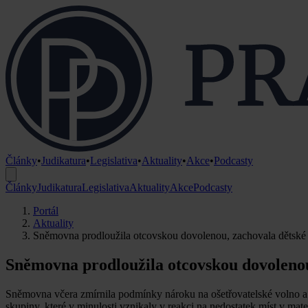
Články
•
Judikatura
•
Legislativa
•
Aktuality
•
Akce
•
Podcasty
Články
Judikatura
Legislativa
Aktuality
Akce
Podcasty
Portál
Aktuality
Sněmovna prodloužila otcovskou dovolenou, zachovala dětské
Sněmovna prodloužila otcovskou dovolenou
Sněmovna včera zmírnila podmínky nároku na ošetřovatelské volno a 
skupiny, které v minulosti vznikaly v reakci na nedostatek míst v ma