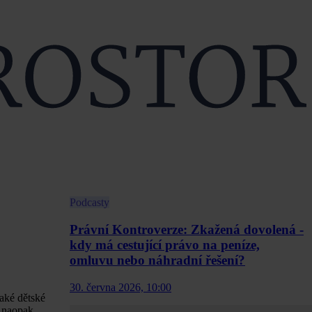
Podcasty
Právní Kontroverze: Zkažená dovolená -
kdy má cestující právo na peníze,
omluvu nebo náhradní řešení?
30. června 2026, 10:00
aké dětské
i naopak