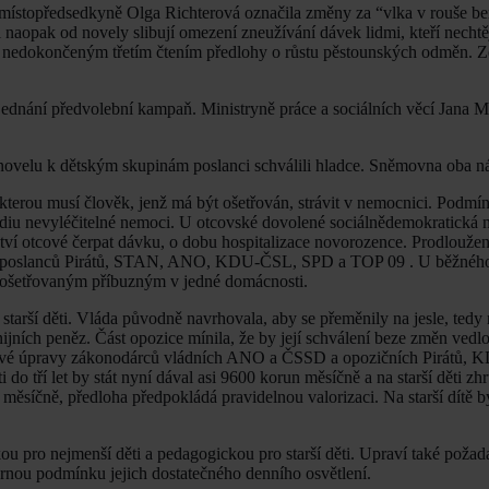
h místopředsedkyně Olga Richterová označila změny za “vlka v rouše b
i naopak od novely slibují omezení zneužívání dávek lidmi, kteří nechtě
i s nedokončeným třetím čtením předlohy o růstu pěstounských odměn. 
dnání předvolební kampaň. Ministryně práce a sociálních věcí Jana 
í novelu k dětským skupinám poslanci schválili hladce. Sněmovna oba n
 kterou musí člověk, jenž má být ošetřován, strávit v nemocnici. Podmí
tadiu nevyléčitelné nemoci. U otcovské dovolené sociálnědemokratická 
ství otcové čerpat dávku, o dobu hospitalizace novorozence. Prodlouže
ny poslanců Pirátů, STAN, ANO, KDU-ČSL, SPD a TOP 09 . U běžnéh
í s ošetřovaným příbuzným v jedné domácnosti.
tarší děti. Vláda původně navrhovala, aby se přeměnily na jesle, tedy 
ijních peněz. Část opozice mínila, že by její schválení beze změn vedlo
elkové úpravy zákonodárců vládních ANO a ČSSD a opozičních Pirátů,
o tří let by stát nyní dával asi 9600 korun měsíčně a na starší děti z
 měsíčně, předloha předpokládá pravidelnou valorizaci. Na starší dítě b
ou pro nejmenší děti a pedagogickou pro starší děti. Upraví také poža
ornou podmínku jejich dostatečného denního osvětlení.