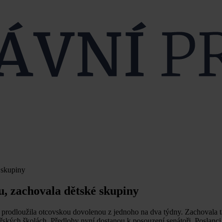
 skupiny
, zachovala dětské skupiny
prodloužila otcovskou dovolenou z jednoho na dva týdny. Zachovala t
teřských školách. Předlohy nyní dostanou k posouzení senátoři. Poslanc