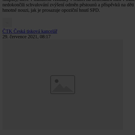
nedokončili schvalování zvýšení odměn pěstounů a příspěvků na dět
hmotné nouzi, jak je prosazuje opoziční hnutí SPD.
ČTK
Česká tisková kancelář
29. července 2021, 08:17