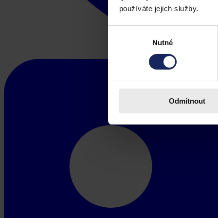
používáte jejich služby.
Výběr
Nutné
souhlasu
Odmítnout