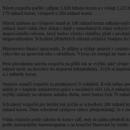
Návrh rozpočtu počítá s příjmy 1,928 bilionu korun a s výdaji 2,223 
179 miliard korun, výdajové o 204 miliard korun.
Hlavní změnou na výdajové straně je 100 miliard korun odhadovaných
miliard, které vláda chce získat z daně z mimořádných zisků velkých f
stoprocentního odvodu, který budou výrobci elektřiny platit z prode
megawatthodinu. Schválení příslušných zákonů očekává Stanjura do k
Ministerstvo financí upozornilo, že příjmy a výdaje spojené s cenami
výkyvům na spotovém trhu s elektřinou. Vývoj cen energií ale bude o
Proti původnímu návrhu rozpočtu na příští rok se zvýšily také výdaje 
miliard navíc na investice do dopravní infrastruktury. Zvýši se kapitol
4,1 miliardy korun.
Stanjura označil rozpočet za protikrizový či solidární. Kvůli inflaci p
nárůst je v kapitole ministerstva práce a sociálních věcí 141,4 miliar
zvýšily náklady na obsluhu státního dluhu, které budou činit 70 milia
Schválený rozpočet pro letošní rok počítá se schodkem 280 miliard ko
miliard korun. Dnes schválené výdajové rámce předpokládají, že v roc
Vláda rozpočet podle zákona do konce září, tedy do pátku předloží 
podle standardního harmonogramu a na konečné hlasování by mohlo doj