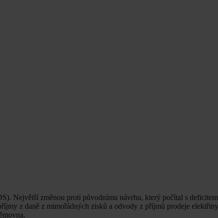
S). Největší změnou proti původnímu návrhu, který počítal s deficitem
y příjmy z daně z mimořádných zisků a odvody z příjmů prodeje elektři
němovna.