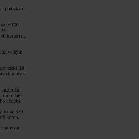
ové položky o
enzuje 100
 ze
440 korun) na
kvůli velkým
ravy získá 29
stva kultury o
í meziroční
orun se také
ího období.
ýšila na 330
ard korun.
postupovat