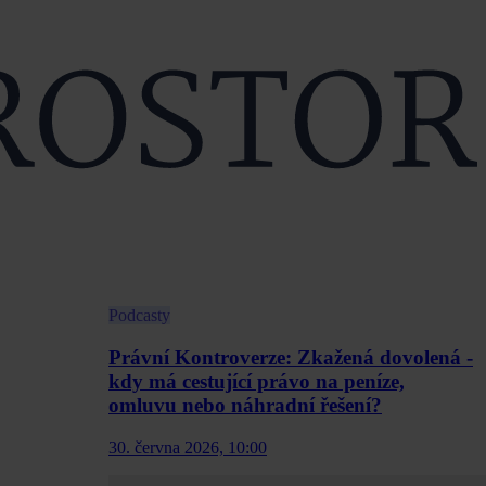
Podcasty
Právní Kontroverze: Zkažená dovolená -
kdy má cestující právo na peníze,
omluvu nebo náhradní řešení?
30. června 2026, 10:00