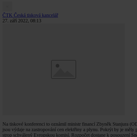
ČTK
Česká tisková kancelář
27. září 2022, 08:13
Na tiskové konferenci to oznámil ministr financí Zbyněk Stanjura (OD
jsou výdaje na zastropování cen elektřiny a plynu. Pokrýt by je měl
strop schválený Evropskou komisí. Rozpočet dostane k posouzení S