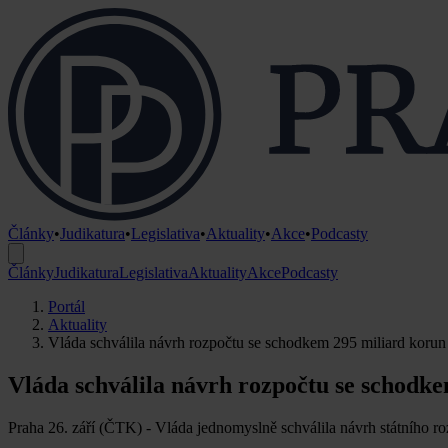
Články
•
Judikatura
•
Legislativa
•
Aktuality
•
Akce
•
Podcasty
Články
Judikatura
Legislativa
Aktuality
Akce
Podcasty
Portál
Aktuality
Vláda schválila návrh rozpočtu se schodkem 295 miliard korun
Vláda schválila návrh rozpočtu se schodk
Praha 26. září (ČTK) - Vláda jednomyslně schválila návrh státního ro