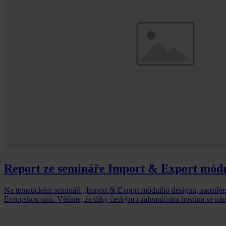
Report ze semináře Import & Export módn
Na tematickém semináři „Import & Export módního designu, zaostřen
Evropskou unii. Věříme, že díky českým i zahraničním hostům se nám 