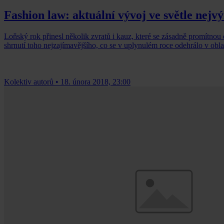
Fashion law: aktuální vývoj ve světle nej
Loňský rok přinesl několik zvratů i kauz, které se zásadně promítnou
shrnutí toho nejzajímavějšího, co se v uplynulém roce odehrálo v obl
Kolektiv autorů
•
18. února 2018, 23:00