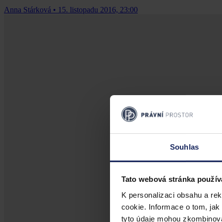
Anna Stárková
•
15. listopadu 2016, 23:00
Souhlas
Tato webová stránka použív
K personalizaci obsahu a re
cookie. Informace o tom, jak
tyto údaje mohou zkombinovat