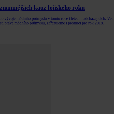
významnějších kauz loňského roku
 do vývoje módního průmyslu v tomto roce i letech nadcházejících. Vedl
asti práva módního průmyslu, zařazujeme i predikci pro rok 2018.