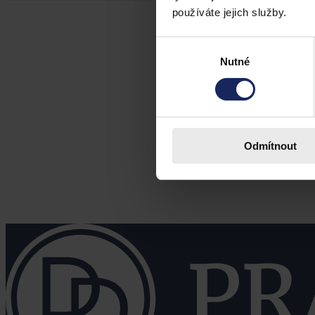
používáte jejich služby.
Výběr
Nutné
souhlasu
Odmítnout