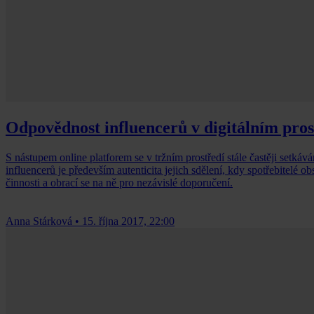
Odpovědnost influencerů v digitálním pros
S nástupem online platforem se v tržním prostředí stále častěji setkává
influencerů je především autenticita jejich sdělení, kdy spotřebitelé 
činnosti a obrací se na ně pro nezávislé doporučení.
Anna Stárková
•
15. října 2017, 22:00