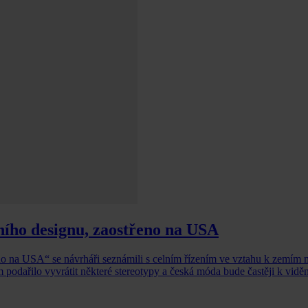
ího designu, zaostřeno na USA
o na USA“ se návrháři seznámili s celním řízením ve vztahu k zemím
podařilo vyvrátit některé stereotypy a česká móda bude častěji k viděn