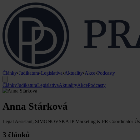
Články
•
Judikatura
•
Legislativa
•
Aktuality
•
Akce
•
Podcasty
Články
Judikatura
Legislativa
Aktuality
Akce
Podcasty
Anna Stárková
Legal Assistant, SIMONOVSKA IP Marketing & PR Coordinator Ús
3 článků