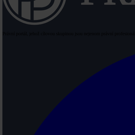
Právní portál, jehož cílovou skupinou jsou nejenom právní profesionálo