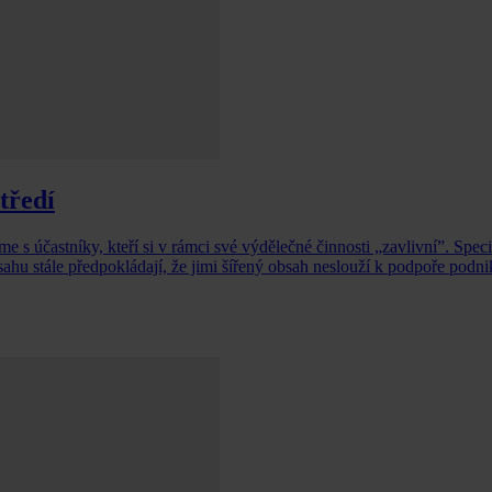
tředí
me s účastníky, kteří si v rámci své výdělečné činnosti „zavlivní”. Spec
obsahu stále předpokládají, že jimi šířený obsah neslouží k podpoře podni