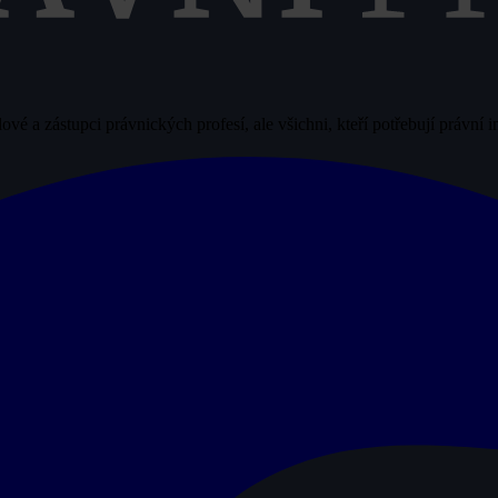
vé a zástupci právnických profesí, ale všichni, kteří potřebují právní 