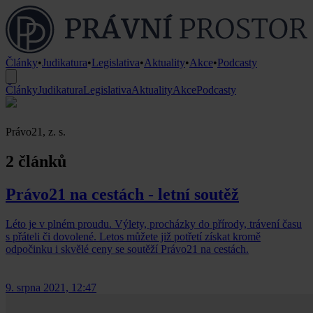
Články
•
Judikatura
•
Legislativa
•
Aktuality
•
Akce
•
Podcasty
Články
Judikatura
Legislativa
Aktuality
Akce
Podcasty
Právo21, z. s.
2 článků
Právo21 na cestách - letní soutěž
Léto je v plném proudu. Výlety, procházky do přírody, trávení času
s přáteli či dovolené. Letos můžete již potřetí získat kromě
odpočinku i skvělé ceny se soutěží Právo21 na cestách.
9. srpna 2021, 12:47