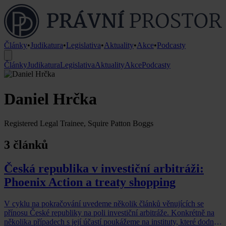
Články
•
Judikatura
•
Legislativa
•
Aktuality
•
Akce
•
Podcasty
Články
Judikatura
Legislativa
Aktuality
Akce
Podcasty
Daniel Hrčka
Registered Legal Trainee, Squire Patton Boggs
3 článků
Česká republika v investiční arbitráži:
Phoenix Action a treaty shopping
V cyklu na pokračování uvedeme několik článků věnujících se
přínosu České republiky na poli investiční arbitráže. Konkrétně na
několika případech s její účastí poukážeme na instituty, které dodnes