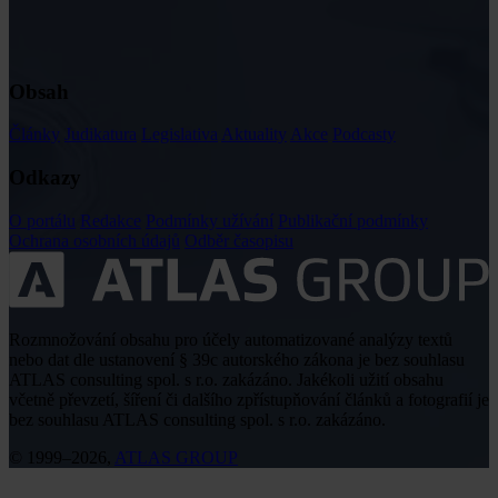
Obsah
Články
Judikatura
Legislativa
Aktuality
Akce
Podcasty
Odkazy
O portálu
Redakce
Podmínky užívání
Publikační podmínky
Ochrana osobních údajů
Odběr časopisu
Rozmnožování obsahu pro účely automatizované analýzy textů
nebo dat dle ustanovení § 39c autorského zákona je bez souhlasu
ATLAS consulting spol. s r.o. zakázáno. Jakékoli užití obsahu
včetně převzetí, šíření či dalšího zpřístupňování článků a fotografií je
bez souhlasu ATLAS consulting spol. s r.o. zakázáno.
© 1999–2026,
ATLAS GROUP