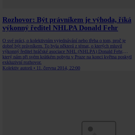
Rozhovor: Být právníkem je výhoda, říká
výkonný ředitel NHLPA Donald Fehr
O své práci, o kolektivním vyjednávání nebo třeba o tom, proč je
dobré být právníkem. To byla některá z témat, o kterých mluvil
výkonný ředitel hráčské asociace NHL (NHLPA) Donald Fehr,
který nám při svém krátkém pobytu v Praze na konci května poskytl
exkluzivní rozhovor.
Kolektiv autorů
•
11. června 2014, 22:00