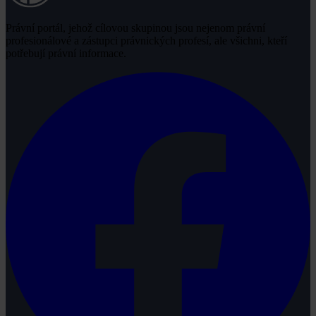
Právní portál, jehož cílovou skupinou jsou nejenom právní
profesionálové a zástupci právnických profesí, ale všichni, kteří
potřebují právní informace.