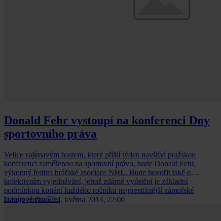
Donald Fehr vystoupí na konferenci Dny
sportovního práva
Velice zajímavým hostem, který příští týden navštíví pražskou
konferenci zaměřenou na sportovní právo, bude Donald Fehr,
výkonný ředitel hráčské asociace NHL. Bude hovořit také o
kolektivním vyjednávání, jehož zdárné vyústění je základní
podmínkou konání každého ročníku nejprestižnější zámořské
hokejové soutěže.
Daniel Hrčka
•
14. května 2014, 22:00