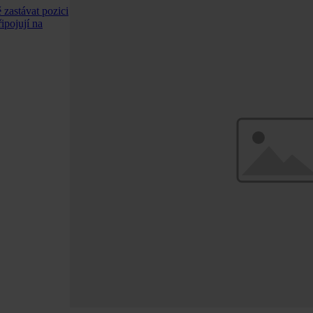
zastávat pozici
ipojují na