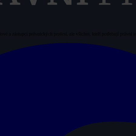
vé a zástupci právnických profesí, ale všichni, kteří potřebují právní 