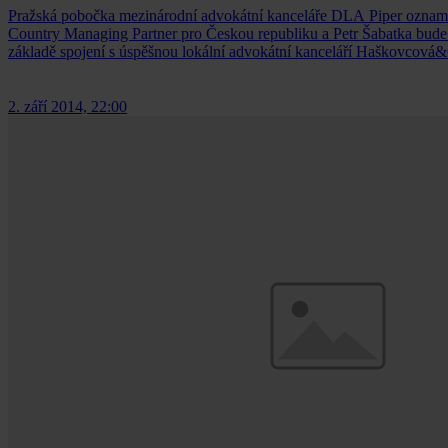
Pražská pobočka mezinárodní advokátní kanceláře DLA Piper oznam
Country Managing Partner pro Českou republiku a Petr Šabatka bude m
základě spojení s úspěšnou lokální advokátní kanceláří Haškovcová
2. září 2014, 22:00