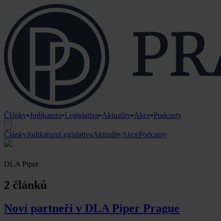
Články
•
Judikatura
•
Legislativa
•
Aktuality
•
Akce
•
Podcasty
Články
Judikatura
Legislativa
Aktuality
Akce
Podcasty
DLA Piper
2 článků
Noví partneři v DLA Piper Prague