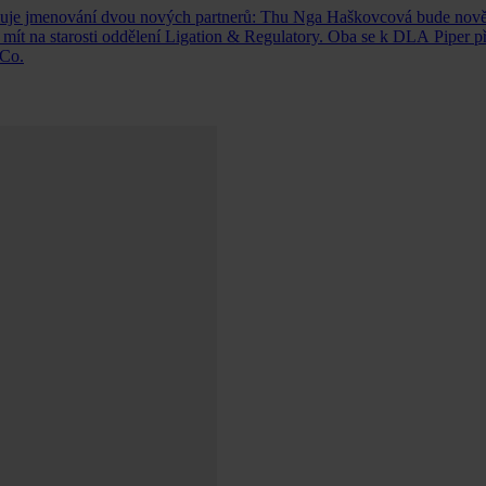
uje jmenování dvou nových partnerů: Thu Nga Haškovcová bude nově 
ít na starosti oddělení Ligation & Regulatory. Oba se k DLA Piper př
&Co.