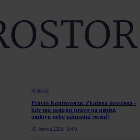
Podcasty
Právní Kontroverze: Zkažená dovolená -
kdy má cestující právo na peníze,
omluvu nebo náhradní řešení?
30. června 2026, 10:00