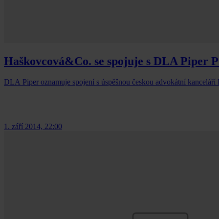
Haškovcová&Co. se spojuje s DLA Piper 
DLA Piper oznamuje spojení s úspěšnou českou advokátní kanceláří H
1. září 2014, 22:00