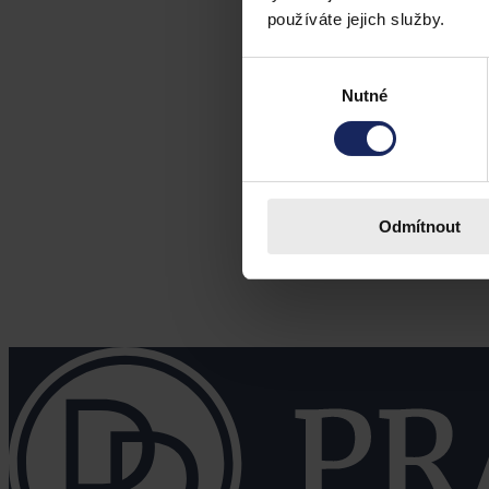
používáte jejich služby.
Výběr
Nutné
souhlasu
Odmítnout