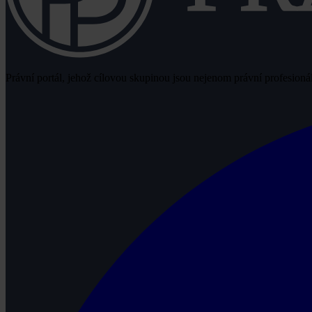
Právní portál, jehož cílovou skupinou jsou nejenom právní profesionálo