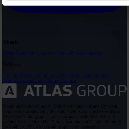
Obsah
Články
Judikatura
Legislativa
Aktuality
Akce
Podcasty
Odkazy
O portálu
Redakce
Podmínky užívání
Publikační podmínky
Ochrana osobních údajů
Odběr časopisu
Rozmnožování obsahu pro účely automatizované analýzy textů
nebo dat dle ustanovení § 39c autorského zákona je bez souhlasu
ATLAS consulting spol. s r.o. zakázáno. Jakékoli užití obsahu
včetně převzetí, šíření či dalšího zpřístupňování článků a fotografií je
bez souhlasu ATLAS consulting spol. s r.o. zakázáno.