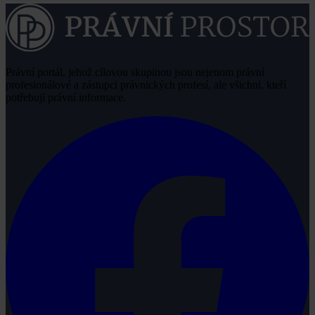
Právní portál, jehož cílovou skupinou jsou nejenom právní
profesionálové a zástupci právnických profesí, ale všichni, kteří
potřebují právní informace.