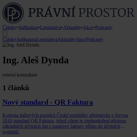
Články
•
Judikatura
•
Legislativa
•
Aktuality
•
Akce
•
Podcasty
Články
Judikatura
Legislativa
Aktuality
Akce
Podcasty
Ing. Aleš Dynda
externí konzultant
1 článků
Nový standard - QR Faktura
Komora daňových poradců České republiky představila v červnu
2016 standard QR Faktura, jehož cílem je zjednodušení přenosu
základních účetních dat z papírové faktury přímo do účetních
systémů.