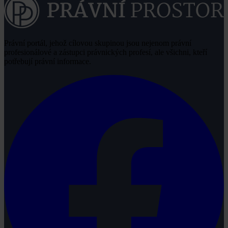
Právní portál, jehož cílovou skupinou jsou nejenom právní
profesionálové a zástupci právnických profesí, ale všichni, kteří
potřebují právní informace.