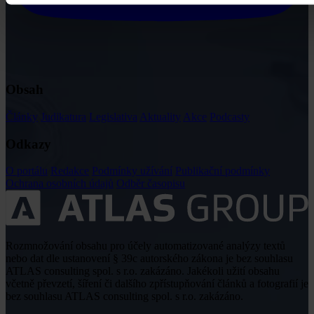
Obsah
Články
Judikatura
Legislativa
Aktuality
Akce
Podcasty
Odkazy
O portálu
Redakce
Podmínky užívání
Publikační podmínky
Ochrana osobních údajů
Odběr časopisu
Rozmnožování obsahu pro účely automatizované analýzy textů
nebo dat dle ustanovení § 39c autorského zákona je bez souhlasu
ATLAS consulting spol. s r.o. zakázáno. Jakékoli užití obsahu
včetně převzetí, šíření či dalšího zpřístupňování článků a fotografií je
bez souhlasu ATLAS consulting spol. s r.o. zakázáno.