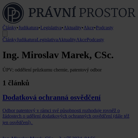
Články
•
Judikatura
•
Legislativa
•
Aktuality
•
Akce
•
Podcasty
Články
Judikatura
Legislativa
Aktuality
Akce
Podcasty
Ing. Miroslav Marek, CSc.
ÚPV; oddělení průzkumu chemie, patentový odbor
1 článků
Dodatková ochranná osvědčení
Odbor patentový v rámci své působnosti rozhoduje rovněž o
žádostech o udělení dodatkových ochranných osvědčení (dále též
jen osvědčení)․