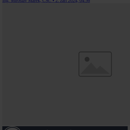
Ing. Miroslav Marek, CSc.
•
2. září 2024, 04:56