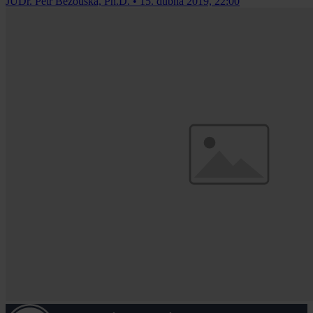
JUDr. Petr Bezouška, Ph.D.
•
15. dubna 2019, 22:00