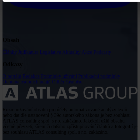
Obsah
Články
Judikatura
Legislativa
Aktuality
Akce
Podcasty
Odkazy
O portálu
Redakce
Podmínky užívání
Publikační podmínky
Ochrana osobních údajů
Odběr časopisu
Rozmnožování obsahu pro účely automatizované analýzy textů
nebo dat dle ustanovení § 39c autorského zákona je bez souhlasu
ATLAS consulting spol. s r.o. zakázáno. Jakékoli užití obsahu
včetně převzetí, šíření či dalšího zpřístupňování článků a fotografií je
bez souhlasu ATLAS consulting spol. s r.o. zakázáno.