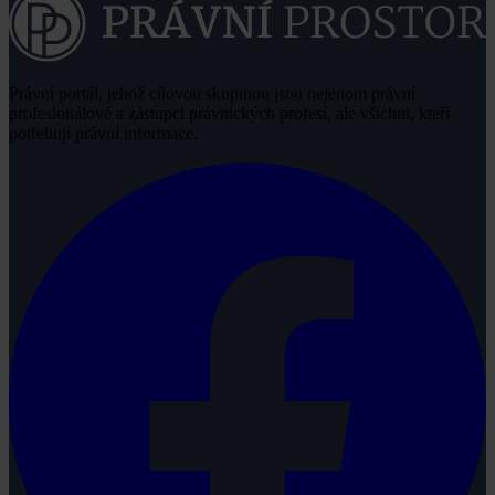
Právní portál, jehož cílovou skupinou jsou nejenom právní
profesionálové a zástupci právnických profesí, ale všichni, kteří
potřebují právní informace.