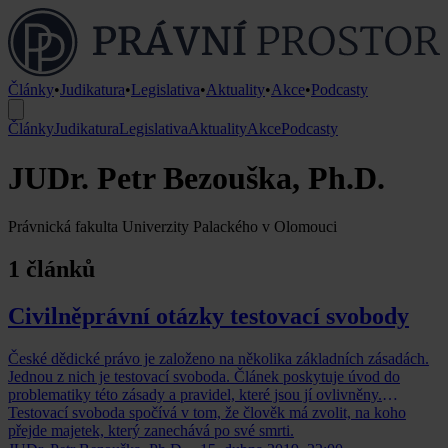
Články
•
Judikatura
•
Legislativa
•
Aktuality
•
Akce
•
Podcasty
Články
Judikatura
Legislativa
Aktuality
Akce
Podcasty
JUDr. Petr Bezouška, Ph.D.
Právnická fakulta Univerzity Palackého v Olomouci
1 článků
Civilněprávní otázky testovací svobody
České dědické právo je založeno na několika základních zásadách.
Jednou z nich je testovací svoboda. Článek poskytuje úvod do
problematiky této zásady a pravidel, které jsou jí ovlivněny.
Testovací svoboda spočívá v tom, že člověk má zvolit, na koho
přejde majetek, který zanechává po své smrti.