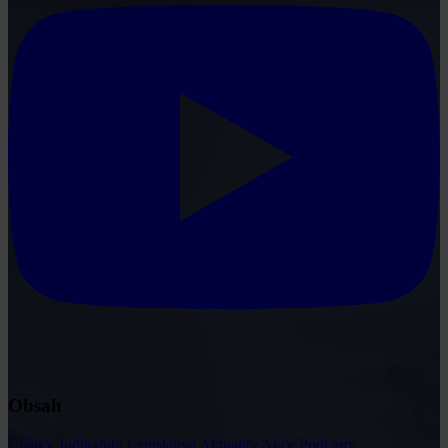
Obsah
Články
Judikatura
Legislativa
Aktuality
Akce
Podcasty