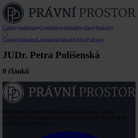
Články
•
Judikatura
•
Legislativa
•
Aktuality
•
Akce
•
Podcasty
Články
Judikatura
Legislativa
Aktuality
Akce
Podcasty
JUDr. Petra Polišenská
0 článků
Právní portál, jehož cílovou skupinou jsou nejenom právní
profesionálové a zástupci právnických profesí, ale všichni, kteří
potřebují právní informace.