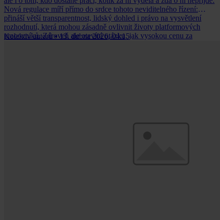
ale i o tom, kdo dostane práci, kolik za ni vydělá a zda o ni nepřijde.
Nová regulace míří přímo do srdce tohoto neviditelného řízení:
přináší větší transparentnost, lidský dohled i právo na vysvětlení
rozhodnutí, která mohou zásadně ovlivnit životy platformových
pracovníků. Zároveň ale otevírá otázku, jak vysokou cenu za
Kolektiv autorů
•
13. dubna 2026, 04:15
férovější pravidla zaplatí samotné platformy.