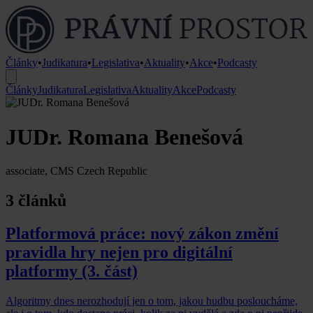
Články
•
Judikatura
•
Legislativa
•
Aktuality
•
Akce
•
Podcasty
Články
Judikatura
Legislativa
Aktuality
Akce
Podcasty
JUDr. Romana Benešová
associate, CMS Czech Republic
3 článků
Platformová práce: nový zákon změní
pravidla hry nejen pro digitální
platformy (3. část)
Algoritmy dnes nerozhodují jen o tom, jakou hudbu posloucháme,