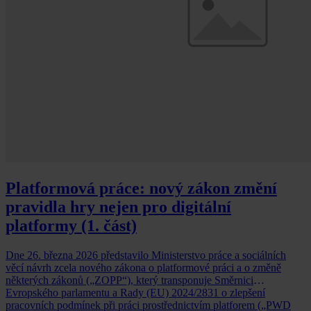
Platformová práce: nový zákon změní
pravidla hry nejen pro digitální
platformy (1. část)
Dne 26. března 2026 představilo Ministerstvo práce a sociálních
věcí návrh zcela nového zákona o platformové práci a o změně
některých zákonů („ZOPP“), který transponuje Směrnici
Evropského parlamentu a Rady (EU) 2024/2831 o zlepšení
pracovních podmínek při práci prostřednictvím platforem („PWD