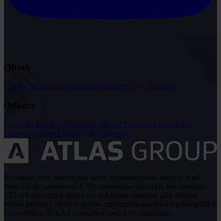
Obsah
Články
Judikatura
Legislativa
Aktuality
Akce
Podcasty
Odkazy
O portálu
Redakce
Podmínky užívání
Publikační podmínky
Ochrana osobních údajů
Odběr časopisu
Rozmnožování obsahu pro účely automatizované analýzy textů
nebo dat dle ustanovení § 39c autorského zákona je bez souhlasu
ATLAS consulting spol. s r.o. zakázáno. Jakékoli užití obsahu
včetně převzetí, šíření či dalšího zpřístupňování článků a fotografií je
bez souhlasu ATLAS consulting spol. s r.o. zakázáno.