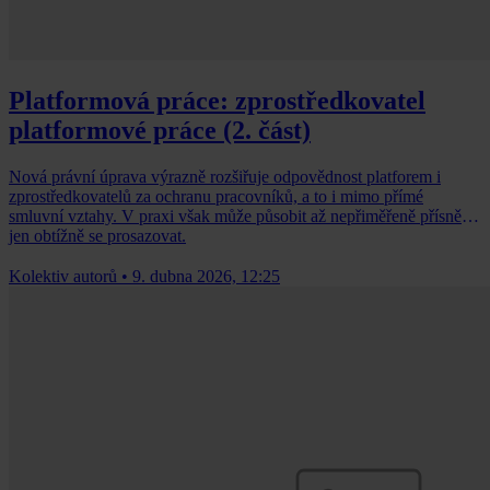
Platformová práce: zprostředkovatel
platformové práce (2. část)
Nová právní úprava výrazně rozšiřuje odpovědnost platforem i
zprostředkovatelů za ochranu pracovníků, a to i mimo přímé
smluvní vztahy. V praxi však může působit až nepřiměřeně přísně a
jen obtížně se prosazovat.
Kolektiv autorů
•
9. dubna 2026, 12:25