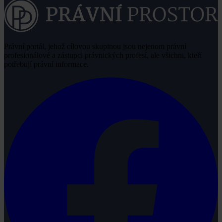
Právní portál, jehož cílovou skupinou jsou nejenom právní
profesionálové a zástupci právnických profesí, ale všichni, kteří
potřebují právní informace.