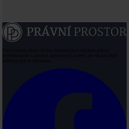
Právní portál, jehož cílovou skupinou jsou nejenom právní
profesionálové a zástupci právnických profesí, ale všichni, kteří
potřebují právní informace.