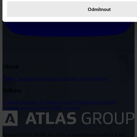
Odmítnout
Obsah
Články
Judikatura
Legislativa
Aktuality
Akce
Podcasty
Odkazy
O portálu
Redakce
Podmínky užívání
Publikační podmínky
Ochrana osobních údajů
Odběr časopisu
Rozmnožování obsahu pro účely automatizované analýzy textů