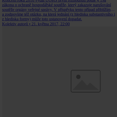
Koncem roku 2016 vydal ÚOHS první rozhodnutí podle § 19a
zákona o ochraně hospodářské soutěže, který zakazuje narušování
soutěže orgány veřejné správy. V příspěvku tento případ přiblížíme
a zodpovíme též otázku, na která jednání (z hlediska substantivního i
z hlediska formy) může toto ustanovení dopadat.
Kolektiv autorů
•
21. května 2017, 22:00