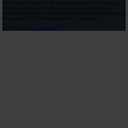
nebo dat dle ustanovení § 39c autorského zákona je bez souhlasu
ATLAS consulting spol. s r.o. zakázáno. Jakékoli užití obsahu
včetně převzetí, šíření či dalšího zpřístupňování článků a fotografií je
bez souhlasu ATLAS consulting spol. s r.o. zakázáno.
© 1999–2026,
ATLAS GROUP