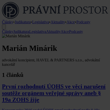
Články
•
Judikatura
•
Legislativa
•
Aktuality
•
Akce
•
Podcasty
Články
Judikatura
Legislativa
Aktuality
Akce
Podcasty
Marián Minárik
advokátní koncipient, HAVEL & PARTNERS s.r.o., advokátní
kancelář
1 článků
První rozhodnutí ÚOHS ve věci narušení
soutěže orgánem veřejné správy aneb §
19a ZOHS žije