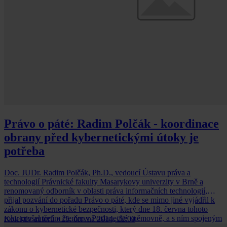
Právo o páté: Radim Polčák - koordinace
obrany před kybernetickými útoky je
potřeba
Doc. JUDr. Radim Polčák, Ph.D., vedoucí Ústavu práva a
technologií Právnické fakulty Masarykovy univerzity v Brně a
renomovaný odborník v oblasti práva informačních technologií,
přijal pozvání do pořadu Právo o páté, kde se mimo jiné vyjádřil k
zákonu o kybernetické bezpečnosti, který dne 18. června tohoto
roku prošel třetím čtením v Poslanecké sněmovně, a s ním spojeným
Kolektiv autorů
•
25. června 2014, 22:00