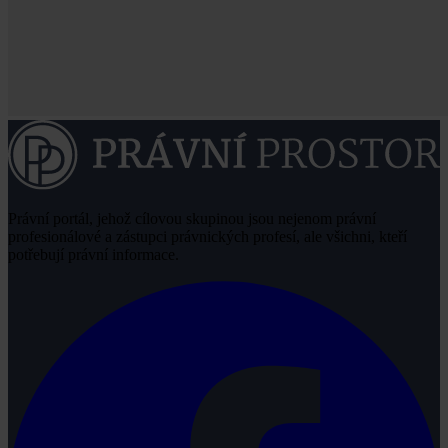
Právní portál, jehož cílovou skupinou jsou nejenom právní
profesionálové a zástupci právnických profesí, ale všichni, kteří
potřebují právní informace.