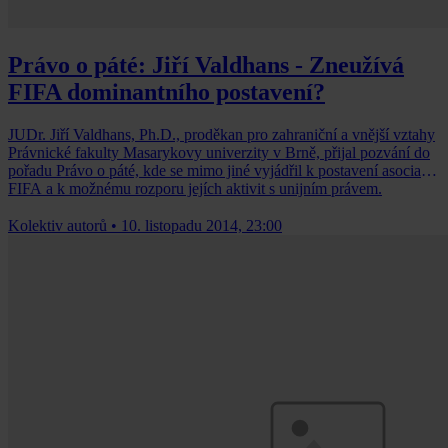
Právo o páté: Jiří Valdhans - Zneužívá
FIFA dominantního postavení?
JUDr. Jiří Valdhans, Ph.D., proděkan pro zahraniční a vnější vztahy
Právnické fakulty Masarykovy univerzity v Brně, přijal pozvání do
pořadu Právo o páté, kde se mimo jiné vyjádřil k postavení asociace
FIFA a k možnému rozporu jejích aktivit s unijním právem.
Kolektiv autorů
•
10. listopadu 2014, 23:00