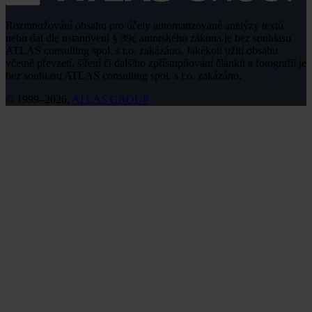
Rozmnožování obsahu pro účely automatizované analýzy textů
nebo dat dle ustanovení § 39c autorského zákona je bez souhlasu
ATLAS consulting spol. s r.o. zakázáno. Jakékoli užití obsahu
včetně převzetí, šíření či dalšího zpřístupňování článků a fotografií je
bez souhlasu ATLAS consulting spol. s r.o. zakázáno.
© 1999–2026,
ATLAS GROUP