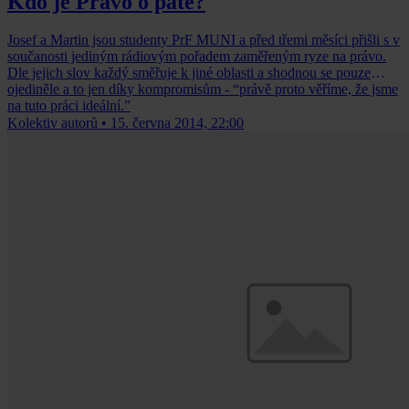
Kdo je Právo o páté?
Josef a Martin jsou studenty PrF MUNI a před třemi měsíci přišli s v
součanosti jediným rádiovým pořadem zaměřeným ryze na právo.
Dle jejich slov každý směřuje k jiné oblasti a shodnou se pouze
ojediněle a to jen díky kompromisům - “právě proto věříme, že jsme
na tuto práci ideální.”
Kolektiv autorů
•
15. června 2014, 22:00