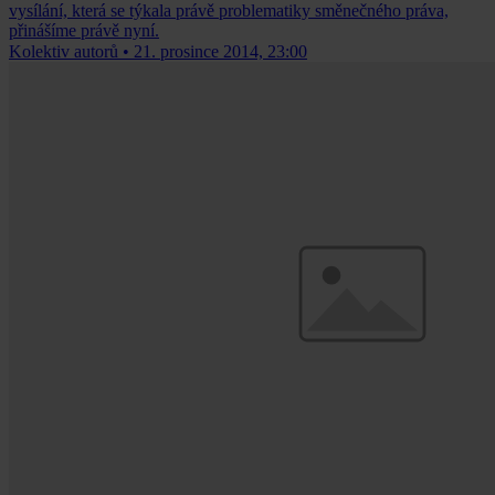
vysílání, která se týkala právě problematiky směnečného práva,
přinášíme právě nyní.
Kolektiv autorů
•
21. prosince 2014, 23:00