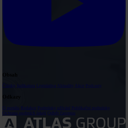
Obsah
Články
Judikatura
Legislativa
Aktuality
Akce
Podcasty
Odkazy
O portálu
Redakce
Podmínky užívání
Publikační podmínky
Ochrana osobních údajů
Odběr časopisu