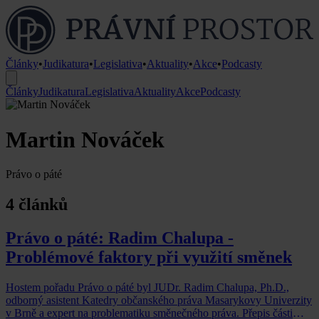
Články
•
Judikatura
•
Legislativa
•
Aktuality
•
Akce
•
Podcasty
Články
Judikatura
Legislativa
Aktuality
Akce
Podcasty
Martin Nováček
Právo o páté
4 článků
Právo o páté: Radim Chalupa -
Problémové faktory při využití směnek
Hostem pořadu Právo o páté byl JUDr. Radim Chalupa, Ph.D.,
odborný asistent Katedry občanského práva Masarykovy Univerzity
v Brně a expert na problematiku směnečného práva. Přepis části