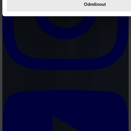
Odmítnout