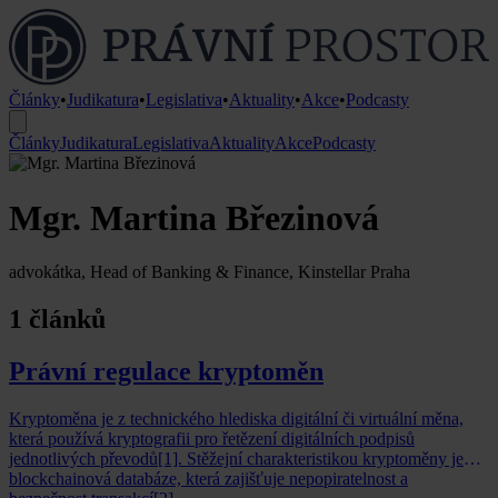
Články
•
Judikatura
•
Legislativa
•
Aktuality
•
Akce
•
Podcasty
Články
Judikatura
Legislativa
Aktuality
Akce
Podcasty
Mgr. Martina Březinová
advokátka, Head of Banking & Finance, Kinstellar Praha
1 článků
Právní regulace kryptoměn
Kryptoměna je z technického hlediska digitální či virtuální měna,
která používá kryptografii pro řetězení digitálních podpisů
jednotlivých převodů[1]. Stěžejní charakteristikou kryptoměny je
blockchainová databáze, která zajišťuje nepopiratelnost a