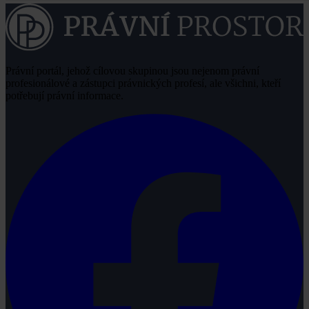
Právní portál, jehož cílovou skupinou jsou nejenom právní
profesionálové a zástupci právnických profesí, ale všichni, kteří
potřebují právní informace.