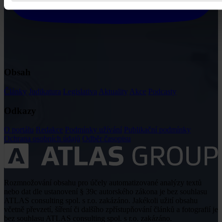
Obsah
Články
Judikatura
Legislativa
Aktuality
Akce
Podcasty
Odkazy
O portálu
Redakce
Podmínky užívání
Publikační podmínky
Ochrana osobních údajů
Odběr časopisu
Rozmnožování obsahu pro účely automatizované analýzy textů
nebo dat dle ustanovení § 39c autorského zákona je bez souhlasu
ATLAS consulting spol. s r.o. zakázáno. Jakékoli užití obsahu
včetně převzetí, šíření či dalšího zpřístupňování článků a fotografií je
bez souhlasu ATLAS consulting spol. s r.o. zakázáno.