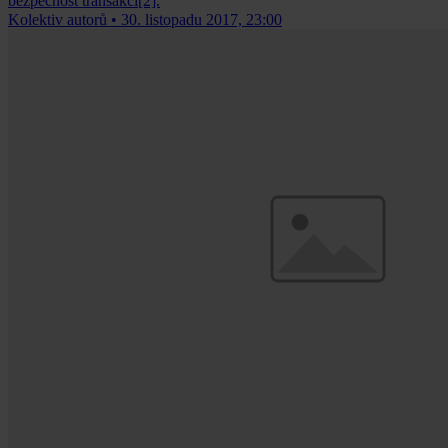
bezpečnost transakcí[2].
Kolektiv autorů
•
30. listopadu 2017, 23:00