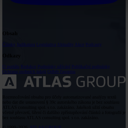
Obsah
Články
Judikatura
Legislativa
Aktuality
Akce
Podcasty
Odkazy
O portálu
Redakce
Podmínky užívání
Publikační podmínky
Ochrana osobních údajů
Odběr časopisu
Rozmnožování obsahu pro účely automatizované analýzy textů
nebo dat dle ustanovení § 39c autorského zákona je bez souhlasu
ATLAS consulting spol. s r.o. zakázáno. Jakékoli užití obsahu
včetně převzetí, šíření či dalšího zpřístupňování článků a fotografií je
bez souhlasu ATLAS consulting spol. s r.o. zakázáno.
© 1999–2026,
ATLAS GROUP