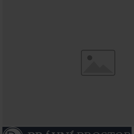
Existuje v případě unijních institucí prostor pro plnohodnotný
přístup k informacím, tak jak jsme zvyklí z většiny členských zemí?