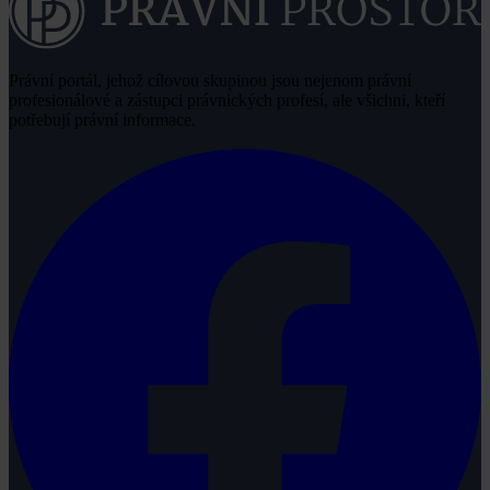
Právní portál, jehož cílovou skupinou jsou nejenom právní
profesionálové a zástupci právnických profesí, ale všichni, kteří
potřebují právní informace.