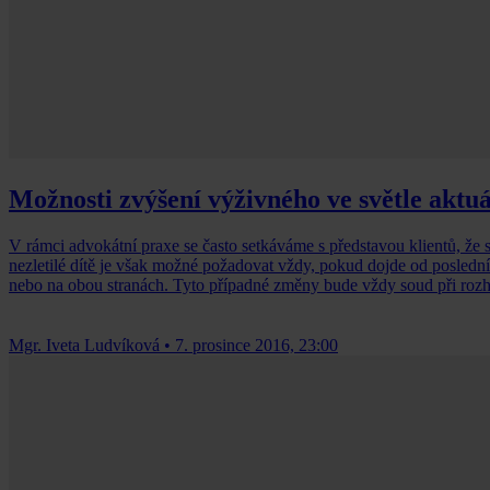
Možnosti zvýšení výživného ve světle aktuál
V rámci advokátní praxe se často setkáváme s představou klientů, že soudem přiznané v
nezletilé dítě je však možné požadovat vždy, pokud dojde od poslední
nebo na obou stranách. Tyto případné změny bude vždy soud při rozho
Mgr. Iveta Ludvíková
•
7. prosince 2016, 23:00