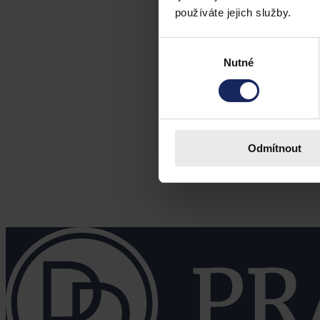
používáte jejich služby.
Výběr
Nutné
souhlasu
Odmítnout