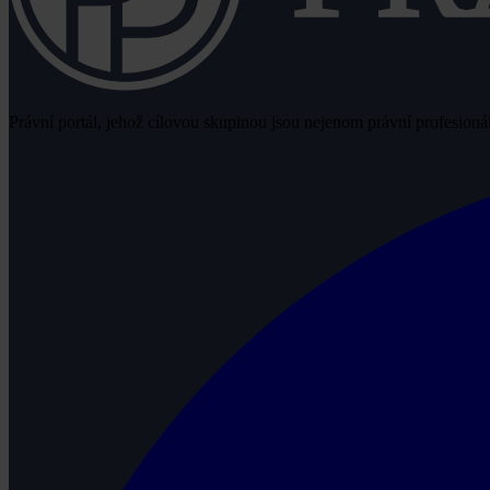
Právní portál, jehož cílovou skupinou jsou nejenom právní profesionálo