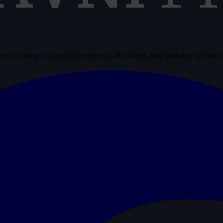
vé a zástupci právnických profesí, ale všichni, kteří potřebují právní 