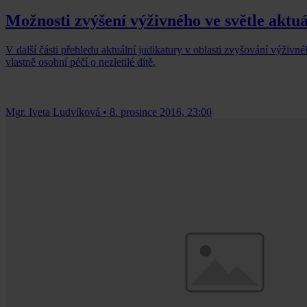
Možnosti zvýšení výživného ve světle aktuál
V další části přehledu aktuální judikatury v oblasti zvyšování výživné
vlastně osobní péčí o nezletilé dítě.
Mgr. Iveta Ludvíková
•
8. prosince 2016, 23:00