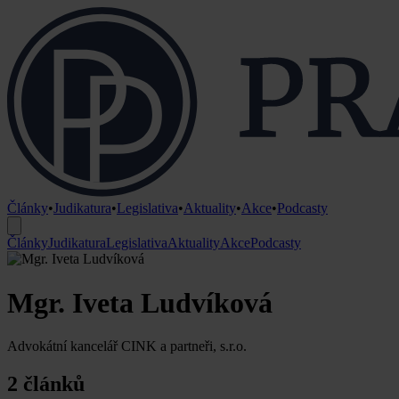
Články
•
Judikatura
•
Legislativa
•
Aktuality
•
Akce
•
Podcasty
Články
Judikatura
Legislativa
Aktuality
Akce
Podcasty
Mgr. Iveta Ludvíková
Advokátní kancelář CINK a partneři, s.r.o.
2 článků