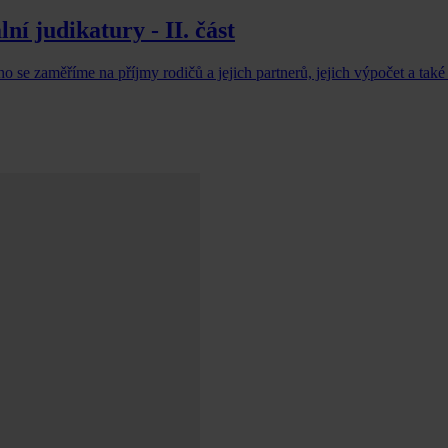
ní judikatury - II. část
ho se zaměříme na příjmy rodičů a jejich partnerů, jejich výpočet a také