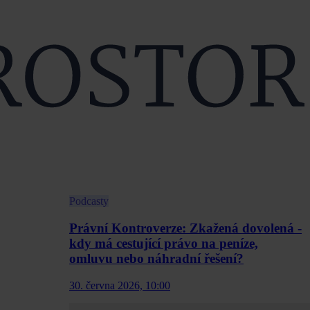
Podcasty
Právní Kontroverze: Zkažená dovolená -
kdy má cestující právo na peníze,
omluvu nebo náhradní řešení?
30. června 2026, 10:00