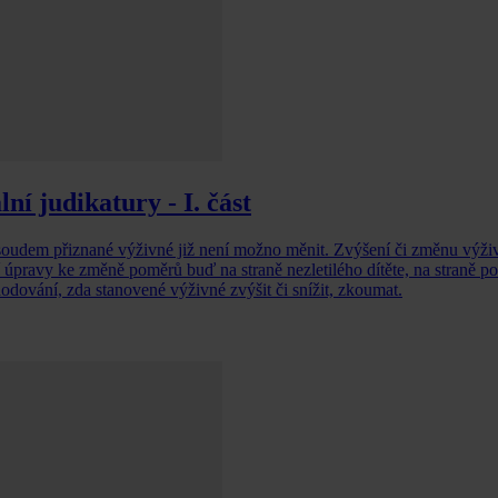
ní judikatury - I. část
ýživné již není možno měnit. Zvýšení či změnu výživného na
 úpravy ke změně poměrů buď na straně nezletilého dítěte, na straně p
dování, zda stanovené výživné zvýšit či snížit, zkoumat.