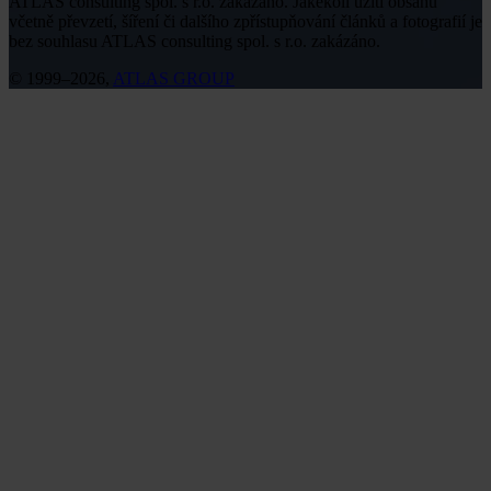
ATLAS consulting spol. s r.o. zakázáno. Jakékoli užití obsahu
včetně převzetí, šíření či dalšího zpřístupňování článků a fotografií je
bez souhlasu ATLAS consulting spol. s r.o. zakázáno.
© 1999–2026,
ATLAS GROUP