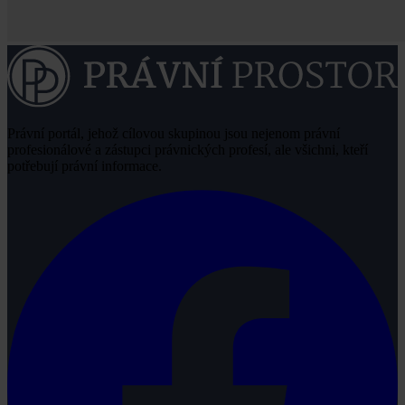
Právní portál, jehož cílovou skupinou jsou nejenom právní
profesionálové a zástupci právnických profesí, ale všichni, kteří
potřebují právní informace.