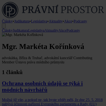
Články
•
Judikatura
•
Legislativa
•
Aktuality
•
Akce
•
Podcasty
Články
Judikatura
Legislativa
Aktuality
Akce
Podcasty
Mgr. Markéta Kořínková
advokátka, Bříza & Trubač, advokátní kancelář Contributing
Member Ústavu práva módního průmyslu
1 článků
Ochrana osobních údajů se týká i
módních návrhářů
Možná již víte, a pokud ne, tak byste vědět měli, že dne 25. 5. 2018
nabývá účinnosti nařízení Evropského parlamentu a Rady (EU)