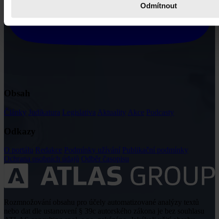
Odmítnout
Obsah
Články
Judikatura
Legislativa
Aktuality
Akce
Podcasty
Odkazy
O portálu
Redakce
Podmínky užívání
Publikační podmínky
Ochrana osobních údajů
Odběr časopisu
Rozmnožování obsahu pro účely automatizované analýzy textů
nebo dat dle ustanovení § 39c autorského zákona je bez souhlasu