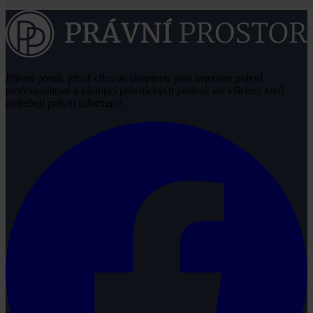
Právní portál, jehož cílovou skupinou jsou nejenom právní
profesionálové a zástupci právnických profesí, ale všichni, kteří
potřebují právní informace.