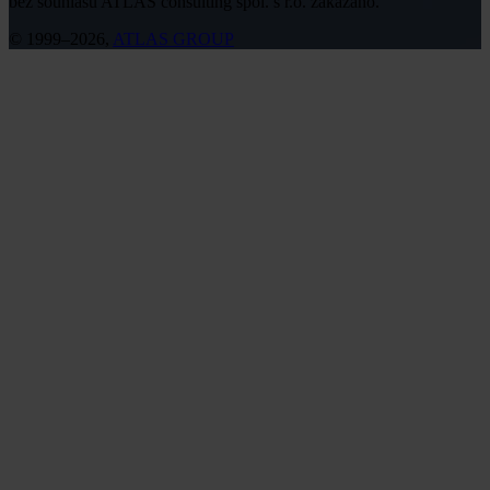
bez souhlasu ATLAS consulting spol. s r.o. zakázáno.
© 1999–2026,
ATLAS GROUP