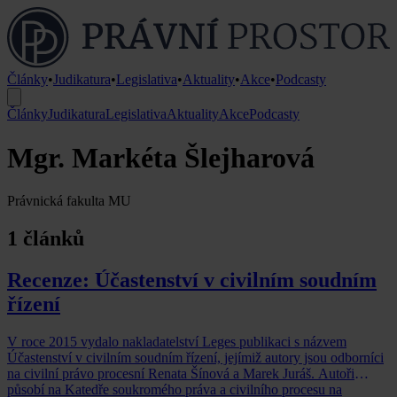
Články
•
Judikatura
•
Legislativa
•
Aktuality
•
Akce
•
Podcasty
Články
Judikatura
Legislativa
Aktuality
Akce
Podcasty
Mgr. Markéta Šlejharová
Právnická fakulta MU
1 článků
Recenze: Účastenství v civilním soudním
řízení
V roce 2015 vydalo nakladatelství Leges publikaci s názvem
Účastenství v civilním soudním řízení, jejímiž autory jsou odborníci
na civilní právo procesní Renata Šínová a Marek Juráš. Autoři
působí na Katedře soukromého práva a civilního procesu na