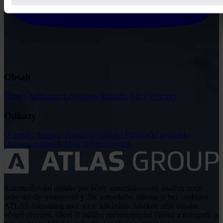
Obsah
Články
Judikatura
Legislativa
Aktuality
Akce
Podcasty
Odkazy
O portálu
Redakce
Podmínky užívání
Publikační podmínky
Ochrana osobních údajů
Odběr časopisu
Rozmnožování obsahu pro účely automatizované analýzy textů
nebo dat dle ustanovení § 39c autorského zákona je bez souhlasu
ATLAS consulting spol. s r.o. zakázáno. Jakékoli užití obsahu
včetně převzetí, šíření či dalšího zpřístupňování článků a fotografií je