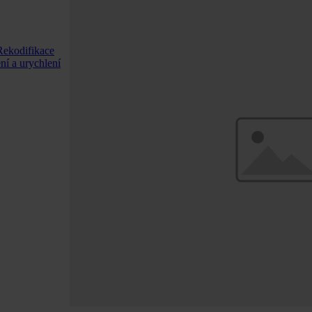
Rekodifikace
ní a urychlení