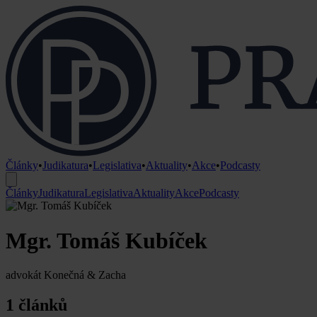
Články
•
Judikatura
•
Legislativa
•
Aktuality
•
Akce
•
Podcasty
Články
Judikatura
Legislativa
Aktuality
Akce
Podcasty
Mgr. Tomáš Kubíček
advokát Konečná & Zacha
1 článků