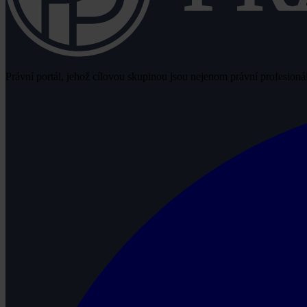
Právní portál, jehož cílovou skupinou jsou nejenom právní profesionálo