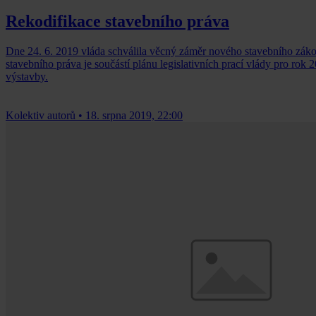
Rekodifikace stavebního práva
Dne 24. 6. 2019 vláda schválila věcný záměr nového stavebního záko
stavebního práva je součástí plánu legislativních prací vlády pro ro
výstavby.
Kolektiv autorů
•
18. srpna 2019, 22:00