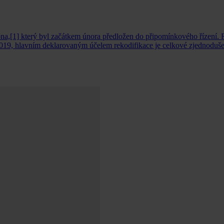
na,[1] který byl začátkem února předložen do připomínkového řízení. 
k 2019, hlavním deklarovaným účelem rekodifikace je celkové zjednoduše