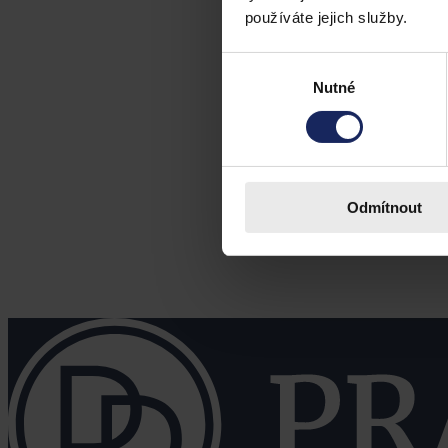
používáte jejich služby.
Výběr
Nutné
souhlasu
Odmítnout