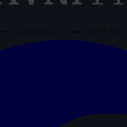
vé a zástupci právnických profesí, ale všichni, kteří potřebují právní 