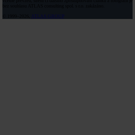
včetně převzetí, šíření či dalšího zpřístupňování článků a fotografií je
bez souhlasu ATLAS consulting spol. s r.o. zakázáno.
© 1999–2026,
ATLAS GROUP