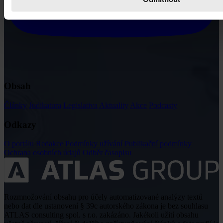
Obsah
Články
Judikatura
Legislativa
Aktuality
Akce
Podcasty
Odkazy
O portálu
Redakce
Podmínky užívání
Publikační podmínky
Ochrana osobních údajů
Odběr časopisu
Rozmnožování obsahu pro účely automatizované analýzy textů
nebo dat dle ustanovení § 39c autorského zákona je bez souhlasu
ATLAS consulting spol. s r.o. zakázáno. Jakékoli užití obsahu