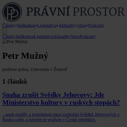
Články
•
Judikatura
•
Legislativa
•
Aktuality
•
Akce
•
Podcasty
Články
Judikatura
Legislativa
Aktuality
Akce
Podcasty
Petr Mužný
profesor práva, Univerzita v Ženevě
1 článků
Snaha zrušit Svědky Jehovovy: Jde
Ministerstvo kultury v ruských stopách?
...aneb rozdíly a podobnosti mezi zrušením Svědků Jehovových v
Rusku a tím, o kterém se uvažuje v České republice.