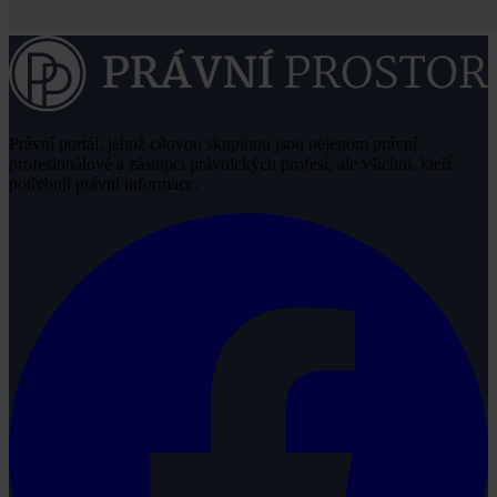
Právní portál, jehož cílovou skupinou jsou nejenom právní
profesionálové a zástupci právnických profesí, ale všichni, kteří
potřebují právní informace.