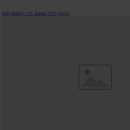
Petr Mužný
•
25. dubna 2025, 04:47