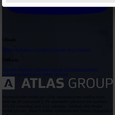
Obsah
Články
Judikatura
Legislativa
Aktuality
Akce
Podcasty
Odkazy
O portálu
Redakce
Podmínky užívání
Publikační podmínky
Ochrana osobních údajů
Odběr časopisu
Rozmnožování obsahu pro účely automatizované analýzy textů
nebo dat dle ustanovení § 39c autorského zákona je bez souhlasu
ATLAS consulting spol. s r.o. zakázáno. Jakékoli užití obsahu
včetně převzetí, šíření či dalšího zpřístupňování článků a fotografií je