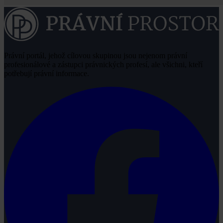
Právní portál, jehož cílovou skupinou jsou nejenom právní
profesionálové a zástupci právnických profesí, ale všichni, kteří
potřebují právní informace.