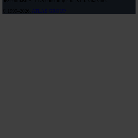
bez souhlasu ATLAS consulting spol. s r.o. zakázáno.
© 1999–2026,
ATLAS GROUP