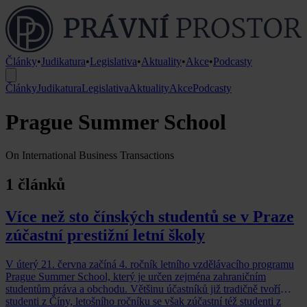
Články
•
Judikatura
•
Legislativa
•
Aktuality
•
Akce
•
Podcasty
Články
Judikatura
Legislativa
Aktuality
Akce
Podcasty
Prague Summer School
On International Business Transactions
1 článků
Více než sto čínských studentů se v Praze
zúčastní prestižní letní školy
V úterý 21. června začíná 4. ročník letního vzdělávacího programu
Prague Summer School, který je určen zejména zahraničním
studentům práva a obchodu. Většinu účastníků již tradičně tvoří
studenti z Číny, letošního ročníku se však zúčastní též studenti z