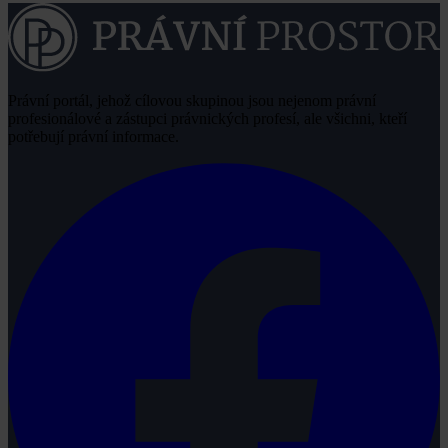
Právní portál, jehož cílovou skupinou jsou nejenom právní
profesionálové a zástupci právnických profesí, ale všichni, kteří
potřebují právní informace.