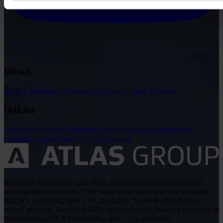
Obsah
Články
Judikatura
Legislativa
Aktuality
Akce
Podcasty
Odkazy
O portálu
Redakce
Podmínky užívání
Publikační podmínky
Ochrana osobních údajů
Odběr časopisu
Rozmnožování obsahu pro účely automatizované analýzy textů
nebo dat dle ustanovení § 39c autorského zákona je bez souhlasu
ATLAS consulting spol. s r.o. zakázáno. Jakékoli užití obsahu
včetně převzetí, šíření či dalšího zpřístupňování článků a fotografií je
bez souhlasu ATLAS consulting spol. s r.o. zakázáno.