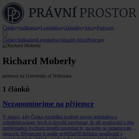
Články
•
Judikatura
•
Legislativa
•
Aktuality
•
Akce
•
Podcasty
Články
Judikatura
Legislativa
Aktuality
Akce
Podcasty
Richard Moberly
profesor na University of Nebraska
1 článků
Nezapomínejme na příjemce
V situaci, kdy Česká republika zvažuje novou legislativu o
whistleblowingu, bych si dovolil navrhnout, že při uvažování o této
problematice bychom neměli opomínat ty, na koho se oznamovatelé
obracejí. Příjemcem je podle nejběžnější definice používané v