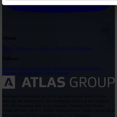
Obsah
Články
Judikatura
Legislativa
Aktuality
Akce
Podcasty
Odkazy
O portálu
Redakce
Podmínky užívání
Publikační podmínky
Ochrana osobních údajů
Odběr časopisu
Rozmnožování obsahu pro účely automatizované analýzy textů
nebo dat dle ustanovení § 39c autorského zákona je bez souhlasu
ATLAS consulting spol. s r.o. zakázáno. Jakékoli užití obsahu
včetně převzetí, šíření či dalšího zpřístupňování článků a fotografií je
bez souhlasu ATLAS consulting spol. s r.o. zakázáno.