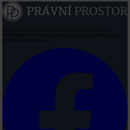
Právní portál, jehož cílovou skupinou jsou nejenom právní
profesionálové a zástupci právnických profesí, ale všichni, kteří
potřebují právní informace.