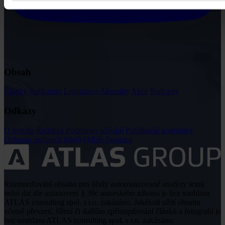
Obsah
Články
Judikatura
Legislativa
Aktuality
Akce
Podcasty
Odkazy
O portálu
Redakce
Podmínky užívání
Publikační podmínky
Ochrana osobních údajů
Odběr časopisu
Rozmnožování obsahu pro účely automatizované analýzy textů
nebo dat dle ustanovení § 39c autorského zákona je bez souhlasu
ATLAS consulting spol. s r.o. zakázáno. Jakékoli užití obsahu
včetně převzetí, šíření či dalšího zpřístupňování článků a fotografií je
bez souhlasu ATLAS consulting spol. s r.o. zakázáno.