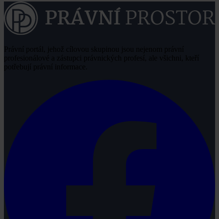
Právní portál, jehož cílovou skupinou jsou nejenom právní
profesionálové a zástupci právnických profesí, ale všichni, kteří
potřebují právní informace.