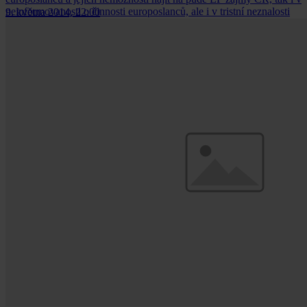
neinformovanosti o činnosti europoslanců, ale i v tristní neznalosti
9. května 2014, 22:00
českých europoslanců a eurokomisaře.