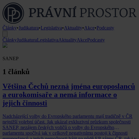
Články
•
Judikatura
•
Legislativa
•
Aktuality
•
Akce
•
Podcasty
Články
Judikatura
Legislativa
Aktuality
Akce
Podcasty
SANEP
1 článků
Většina Čechů nezná jména europoslanců
a eurokomisaře a nemá informace o
jejich činnosti
Nadcházející volby do Evropského parlamentu mají tradičně v ČR
nejnižší volební účast. Jak ukázal exkluzivní průzkum společnosti
SANEP, nezájem českých voličů o volby do Evropského
parlamentu spočívá jak v celkově negativnímu postoji k činnosti
europoslanců a jejich nemožnosti hájit na půdě EP zájmy ČR, tak i v