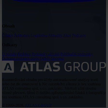
Obsah
Články
Judikatura
Legislativa
Aktuality
Akce
Podcasty
Odkazy
O portálu
Redakce
Podmínky užívání
Publikační podmínky
Ochrana osobních údajů
Odběr časopisu
Rozmnožování obsahu pro účely automatizované analýzy textů
nebo dat dle ustanovení § 39c autorského zákona je bez souhlasu
ATLAS consulting spol. s r.o. zakázáno. Jakékoli užití obsahu
včetně převzetí, šíření či dalšího zpřístupňování článků a fotografií je
bez souhlasu ATLAS consulting spol. s r.o. zakázáno.
© 1999–2026,
ATLAS GROUP