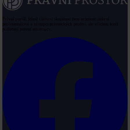
Právní portál, jehož cílovou skupinou jsou nejenom právní
profesionálové a zástupci právnických profesí, ale všichni, kteří
potřebují právní informace.