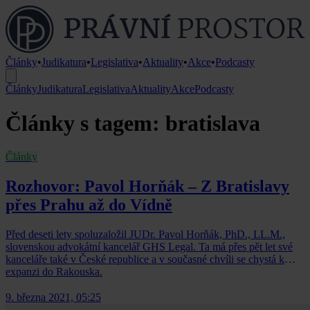
Články
•
Judikatura
•
Legislativa
•
Aktuality
•
Akce
•
Podcasty
Články
Judikatura
Legislativa
Aktuality
Akce
Podcasty
Články s tagem: bratislava
Články
Rozhovor: Pavol Horňák – Z Bratislavy
přes Prahu až do Vídně
Před deseti lety spoluzaložil JUDr. Pavol Horňák, PhD., LL.M.,
slovenskou advokátní kancelář GHS Legal. Ta má přes pět let své
kanceláře také v České republice a v současné chvíli se chystá k
expanzi do Rakouska.
9. března 2021, 05:25