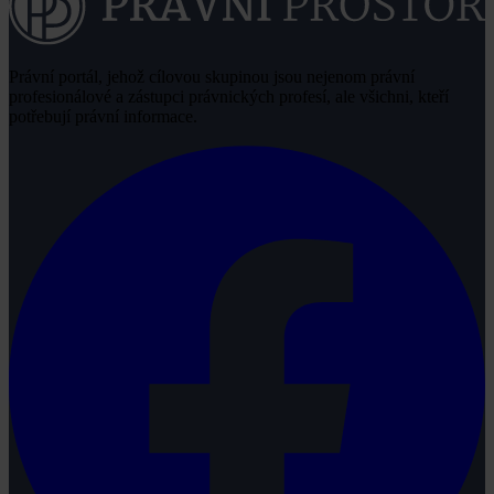
Právní portál, jehož cílovou skupinou jsou nejenom právní
profesionálové a zástupci právnických profesí, ale všichni, kteří
potřebují právní informace.