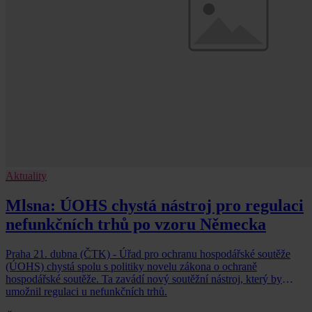
Aktuality
Mlsna: ÚOHS chystá nástroj pro regulaci
nefunkčních trhů po vzoru Německa
Praha 21. dubna (ČTK) - Úřad pro ochranu hospodářské soutěže
(ÚOHS) chystá spolu s politiky novelu zákona o ochraně
hospodářské soutěže. Ta zavádí nový soutěžní nástroj, který by
umožnil regulaci u nefunkčních trhů.