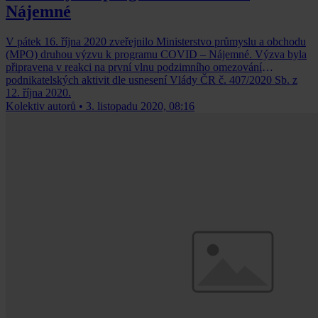
Nájemné
V pátek 16. října 2020 zveřejnilo Ministerstvo průmyslu a obchodu
(MPO) druhou výzvu k programu COVID – Nájemné. Výzva byla
připravena v reakci na první vlnu podzimního omezování
podnikatelských aktivit dle usnesení Vlády ČR č. 407/2020 Sb. z
12. října 2020.
Kolektiv autorů
•
3. listopadu 2020, 08:16