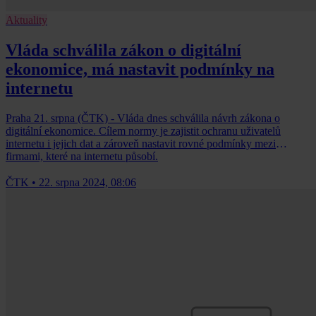
Aktuality
Vláda schválila zákon o digitální
ekonomice, má nastavit podmínky na
internetu
Praha 21. srpna (ČTK) - Vláda dnes schválila návrh zákona o
digitální ekonomice. Cílem normy je zajistit ochranu uživatelů
internetu i jejich dat a zároveň nastavit rovné podmínky mezi
firmami, které na internetu působí.
ČTK
•
22. srpna 2024, 08:06