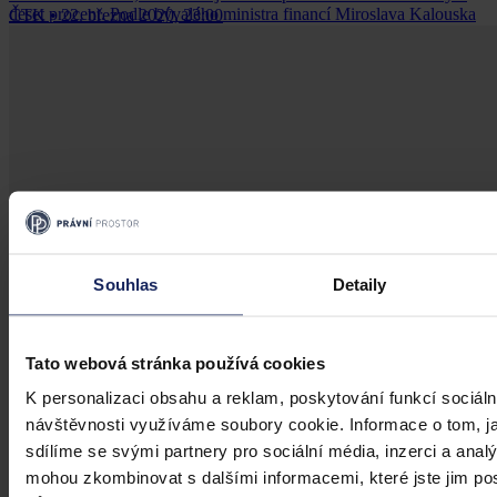
deset procent. Podle bývalého ministra financí Miroslava Kalouska
ČTK
•
22. března 2020, 23:00
(TOP 09) by v takovém případě schodek rozpočtu přesáhl 300
miliard korun. Ministryně financí Alena Schillerová (za ANO)
pokládá prognózu z dnešního pohledu za pesimistickou.
Souhlas
Detaily
Tato webová stránka používá cookies
K personalizaci obsahu a reklam, poskytování funkcí sociáln
návštěvnosti využíváme soubory cookie. Informace o tom, j
sdílíme se svými partnery pro sociální média, inzerci a analý
mohou zkombinovat s dalšími informacemi, které jste jim posk