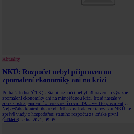
Aktuality
NKÚ: Rozpočet nebyl připraven na
zpomalení ekonomiky ani na krizi
Praha 5. ledna (ČTK) - Státní rozpočet nebyl připraven na výrazné
zpomalení ekonomiky ani na mimořádnou krizi, která nastala v
souvislosti s pandemií onemocnění covid-19. Uvedl to prezident
Nejvyššího kontrolního úřadu Miloslav Kala ve stanovisku NKÚ ke
zprávě vlády o hospodaření státního rozpočtu za loňské první
pololetí.
ČTK
•
6. ledna 2021, 09:05