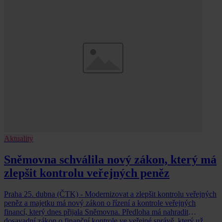
Aktuality
Sněmovna schválila nový zákon, který má
zlepšit kontrolu veřejných peněz
Praha 25. dubna (ČTK) - Modernizovat a zlepšit kontrolu veřejných
peněz a majetku má nový zákon o řízení a kontrole veřejných
financí, který dnes přijala Sněmovna. Předloha má nahradit
dosavadní zákon o finanční kontrole ve veřejné správě, který už