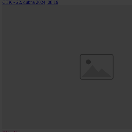
ČTK
•
22. dubna 2024, 08:19