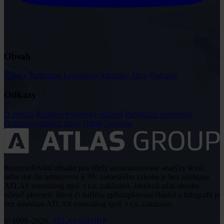
Obsah
Články
Judikatura
Legislativa
Aktuality
Akce
Podcasty
Odkazy
O portálu
Redakce
Podmínky užívání
Publikační podmínky
Ochrana osobních údajů
Odběr časopisu
Rozmnožování obsahu pro účely automatizované analýzy textů
nebo dat dle ustanovení § 39c autorského zákona je bez souhlasu
ATLAS consulting spol. s r.o. zakázáno. Jakékoli užití obsahu
včetně převzetí, šíření či dalšího zpřístupňování článků a fotografií je
bez souhlasu ATLAS consulting spol. s r.o. zakázáno.
© 1999–2026,
ATLAS GROUP