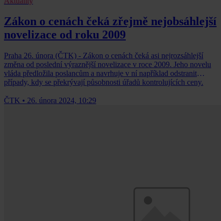
Aktuality
Zákon o cenách čeká zřejmě nejobsáhlejší
novelizace od roku 2009
Praha 26. února (ČTK) - Zákon o cenách čeká asi nejrozsáhlejší
změna od poslední výraznější novelizace v roce 2009. Jeho novelu
vláda předložila poslancům a navrhuje v ní například odstranit
případy, kdy se překrývají působnosti úřadů kontrolujících ceny.
ČTK
•
26. února 2024, 10:29