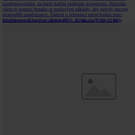
zaměstnavatelům, na které doléhá epidemie koronaviru. Hlavním
cílem je pomoci firmám se mzdovými náklady, aby nebyly nuceny
propouštět zaměstnance. Žádosti o refundaci mezd budou moci
zaměstnavatelé podávat od pondělí 6. dubna. Celý proces bude
Ministerstvo práce a sociálních věcí
•
31. března 2020, 22:00
probíhat elektronicky a náhrady mezd dorazí na účty zaměstnavatelů
v řádu dní.