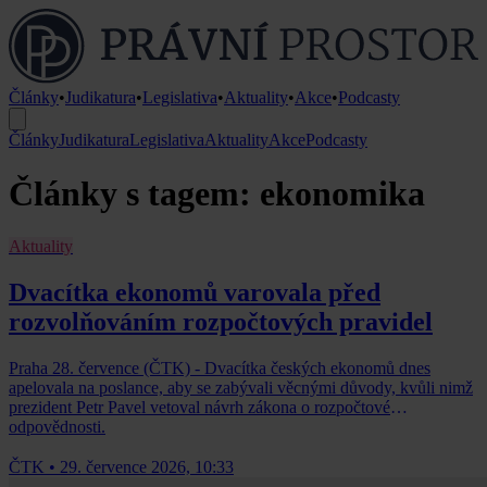
Články
•
Judikatura
•
Legislativa
•
Aktuality
•
Akce
•
Podcasty
Články
Judikatura
Legislativa
Aktuality
Akce
Podcasty
Články s tagem: ekonomika
Aktuality
Dvacítka ekonomů varovala před
rozvolňováním rozpočtových pravidel
Praha 28. července (ČTK) - Dvacítka českých ekonomů dnes
apelovala na poslance, aby se zabývali věcnými důvody, kvůli nimž
prezident Petr Pavel vetoval návrh zákona o rozpočtové
odpovědnosti.
ČTK
•
29. července 2026, 10:33