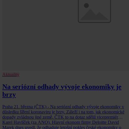
Aktuality
Na seriózní odhady vývoje ekonomiky je
brzy
Praha 21. března (ČTK) - Na seriózní odhady vývoje ekonomiky v
důsledku šíření koronaviru je brzy. Záleží i na tom, jak ekonomické
dopady zvládnou jiné země. ČTK to na dotaz sdělil vicepremiér
Karel Havlíček (za ANO). Hlavní ekonom firmy Deloitte David
Marek dnes uvedl, že odhaduje letošní pokles české ekonomiky o