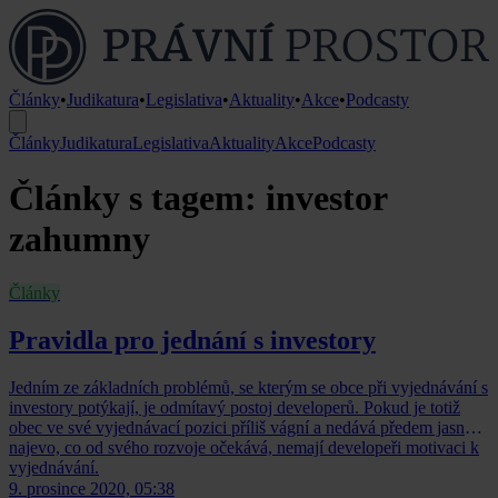
Články
•
Judikatura
•
Legislativa
•
Aktuality
•
Akce
•
Podcasty
Články
Judikatura
Legislativa
Aktuality
Akce
Podcasty
Články s tagem: investor
zahumny
Články
Pravidla pro jednání s investory
Jedním ze základních problémů, se kterým se obce při vyjednávání s
investory potýkají, je odmítavý postoj developerů. Pokud je totiž
obec ve své vyjednávací pozici příliš vágní a nedává předem jasně
najevo, co od svého rozvoje očekává, nemají developeři motivaci k
vyjednávání.
9. prosince 2020, 05:38