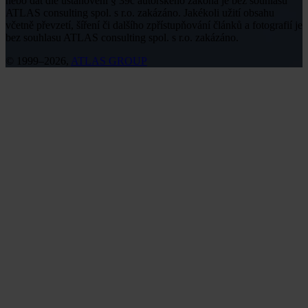
nebo dat dle ustanovení § 39c autorského zákona je bez souhlasu
ATLAS consulting spol. s r.o. zakázáno. Jakékoli užití obsahu
včetně převzetí, šíření či dalšího zpřístupňování článků a fotografií je
bez souhlasu ATLAS consulting spol. s r.o. zakázáno.
© 1999–2026,
ATLAS GROUP