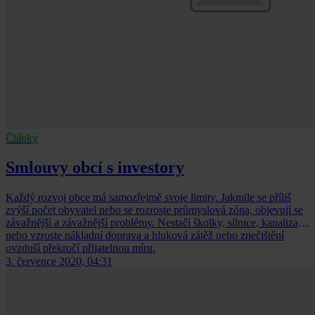
Články
Smlouvy obcí s investory
Každý rozvoj obce má samozřejmě svoje limity. Jakmile se příliš
zvýší počet obyvatel nebo se rozroste průmyslová zóna, objevují se
závažnější a závažnější problémy. Nestačí školky, silnice, kanalizace
nebo vzroste nákladní doprava a hluková zátěž nebo znečištění
ovzduší překročí přijatelnou míru.
3. července 2020, 04:31