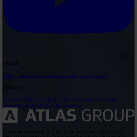
Obsah
Články
Judikatura
Legislativa
Aktuality
Akce
Podcasty
Odkazy
O portálu
Redakce
Podmínky užívání
Publikační podmínky
Ochrana osobních údajů
Odběr časopisu
Rozmnožování obsahu pro účely automatizované analýzy textů