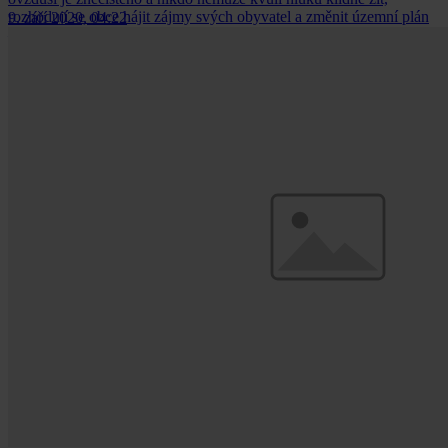
rozhodují se obce hájit zájmy svých obyvatel a změnit územní plán
9. září 2020, 04:22
– a spor je na světě.