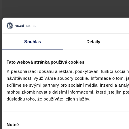
Souhlas
Detaily
Právní portál, jehož cílovou skupinou jsou nejenom právní
profesionálové a zástupci právnických profesí, ale všichni, kteří
potřebují právní informace.
Tato webová stránka používá cookies
K personalizaci obsahu a reklam, poskytování funkcí sociáln
návštěvnosti využíváme soubory cookie. Informace o tom, j
sdílíme se svými partnery pro sociální média, inzerci a analý
mohou zkombinovat s dalšími informacemi, které jste jim posk
důsledku toho, že používáte jejich služby.
Výběr
Nutné
souhlasu