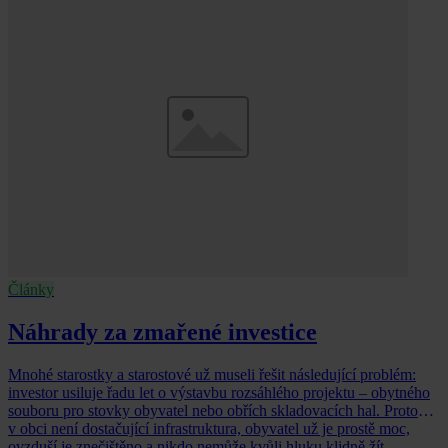
Články
Náhrady za zmařené investice
Mnohé starostky a starostové už museli řešit následující problém:
investor usiluje řadu let o výstavbu rozsáhlého projektu – obytného
souboru pro stovky obyvatel nebo obřích skladovacích hal. Protože
v obci není dostačující infrastruktura, obyvatel už je prostě moc,
ovzduší je znečištěno a nikdo nemůže kvůli hluku klidně žít,