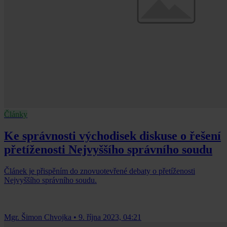
Články
Ke správnosti východisek diskuse o řešení
přetíženosti Nejvyššího správního soudu
Článek je přispěním do znovuotevřené debaty o přetíženosti
Nejvyššího správního soudu.
Mgr. Šimon Chvojka
•
9. října 2023, 04:21