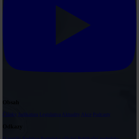
Obsah
Články
Judikatura
Legislativa
Aktuality
Akce
Podcasty
Odkazy
O portálu
Redakce
Podmínky užívání
Publikační podmínky