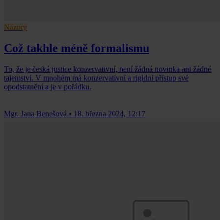
Názory
Což takhle méně formalismu
To, že je česká justice konzervativní, není žádná novinka ani žádné
tajemství. V mnohém má konzervativní a rigidní přístup své
opodstatnění a je v pořádku.
Mgr. Jana Benešová
•
18. března 2024, 12:17