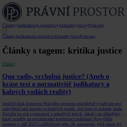
Články
•
Judikatura
•
Legislativa
•
Aktuality
•
Akce
•
Podcasty
Články
Judikatura
Legislativa
Aktuality
Akce
Podcasty
Články s tagem: kritika justice
Články
Quo vadis, vrcholná justice? (Aneb o
kráse tezí o normativitě judikatury a
kalných vodách reality)
Justiční blok kongresu Právního prostoru pravidelně využívám pro
zamyšlení nad stavem vrcholných soudů. Ani letos to nebude jinak.
Navážu na svá vystoupení v minulých letech, jakož i na příspěvky,
které zazněly na mezinárodní konferenci pořádané Nejvyšším
soudem v září 2023 u příležitosti jeho 30. narozenin, jejíž název by