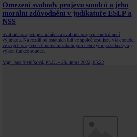
Omezení svobody projevu soudců a jeho
morální zdůvodnění v judikatuře ESLP a
NSS
Svoboda projevu je chráněna a svoboda projevu soudců není
výjimkou. Na rozdíl od ostatních lidí ve společnosti jsou však soudci
ve svých projevech limitováni zákonnými i etickými požadavky na
výkon funkce soudce.
Mgr. Jana Stehlíková, Ph.D.
•
28. února 2022, 05:22