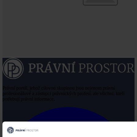
Právní portál, jehož cílovou skupinou jsou nejenom právní
profesionálové a zástupci právnických profesí, ale všichni, kteří
potřebují právní informace.