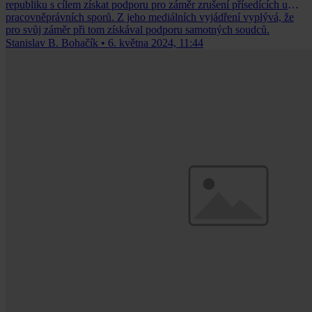
republiku s cílem získat podporu pro záměr zrušení přísedících u
pracovněprávních sporů. Z jeho mediálních vyjádření vyplývá, že
pro svůj záměr při tom získával podporu samotných soudců.
Stanislav B. Bohačík
•
6. května 2024, 11:44