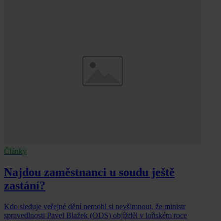
Články
Najdou zaměstnanci u soudu ještě
zastání?
Kdo sleduje veřejné dění nemohl si nevšimnout, že ministr
spravedlnosti Pavel Blažek (ODS) objížděl v loňském roce