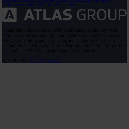
Ochrana osobních údajů
Odběr časopisu
Rozmnožování obsahu pro účely automatizované analýzy textů
nebo dat dle ustanovení § 39c autorského zákona je bez souhlasu
ATLAS consulting spol. s r.o. zakázáno. Jakékoli užití obsahu
včetně převzetí, šíření či dalšího zpřístupňování článků a fotografií je
bez souhlasu ATLAS consulting spol. s r.o. zakázáno.
© 1999–2026,
ATLAS GROUP