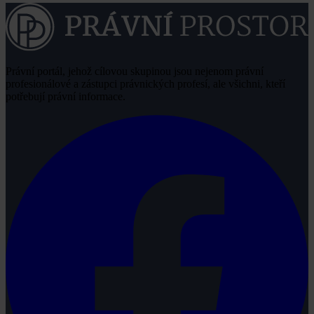
Právní portál, jehož cílovou skupinou jsou nejenom právní
profesionálové a zástupci právnických profesí, ale všichni, kteří
potřebují právní informace.