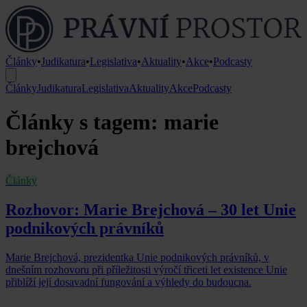
Články
•
Judikatura
•
Legislativa
•
Aktuality
•
Akce
•
Podcasty
Články
Judikatura
Legislativa
Aktuality
Akce
Podcasty
Články s tagem: marie
brejchová
Články
Rozhovor: Marie Brejchová – 30 let Unie
podnikových právníků
Marie Brejchová, prezidentka Unie podnikových právníků, v
dnešním rozhovoru při příležitosti výročí třiceti let existence Unie
přiblíží její dosavadní fungování a výhledy do budoucna.