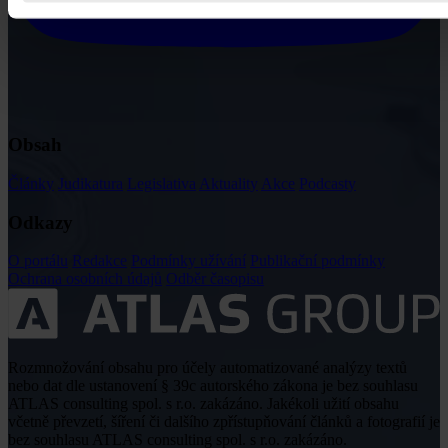
Obsah
Články
Judikatura
Legislativa
Aktuality
Akce
Podcasty
Odkazy
O portálu
Redakce
Podmínky užívání
Publikační podmínky
Ochrana osobních údajů
Odběr časopisu
Rozmnožování obsahu pro účely automatizované analýzy textů
nebo dat dle ustanovení § 39c autorského zákona je bez souhlasu
ATLAS consulting spol. s r.o. zakázáno. Jakékoli užití obsahu
včetně převzetí, šíření či dalšího zpřístupňování článků a fotografií je
bez souhlasu ATLAS consulting spol. s r.o. zakázáno.