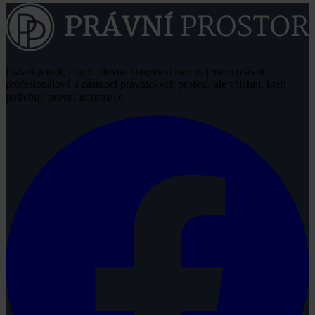
Právní portál, jehož cílovou skupinou jsou nejenom právní
profesionálové a zástupci právnických profesí, ale všichni, kteří
potřebují právní informace.