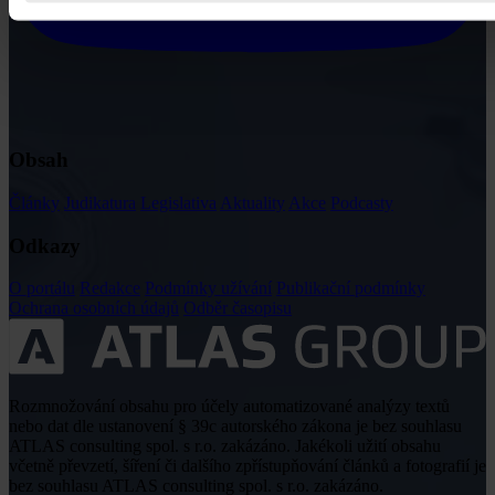
Obsah
Články
Judikatura
Legislativa
Aktuality
Akce
Podcasty
Odkazy
O portálu
Redakce
Podmínky užívání
Publikační podmínky
Ochrana osobních údajů
Odběr časopisu
Rozmnožování obsahu pro účely automatizované analýzy textů
nebo dat dle ustanovení § 39c autorského zákona je bez souhlasu
ATLAS consulting spol. s r.o. zakázáno. Jakékoli užití obsahu
včetně převzetí, šíření či dalšího zpřístupňování článků a fotografií je
bez souhlasu ATLAS consulting spol. s r.o. zakázáno.