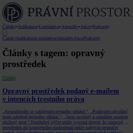
Články
•
Judikatura
•
Legislativa
•
Aktuality
•
Akce
•
Podcasty
Články
Judikatura
Legislativa
Aktuality
Akce
Podcasty
Články s tagem: opravný
prostředek
Články
Opravný prostředek podaný e-mailem
v intencích trestního práva
„Nesouhlasím se zahájením trestního stíhání.“, „Podávám odvolání
proti zahájení trestního stíhání.“, „Jsem nevinný a odmítám soudem
uložený trest.“ Nastíněný výčet může vyvolat dojem, že opravný
prostředek do konkrétního rozhodnutí může nabývat nespočet
podob. Jaké náležitosti však musí vždy bezpodmínečně splňovat,