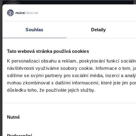
Souhlas
Detaily
Právní portál, jehož cílovou skupinou jsou nejenom právní
profesionálové a zástupci právnických profesí, ale všichni, kteří
potřebují právní informace.
Tato webová stránka používá cookies
K personalizaci obsahu a reklam, poskytování funkcí sociáln
návštěvnosti využíváme soubory cookie. Informace o tom, j
sdílíme se svými partnery pro sociální média, inzerci a analý
mohou zkombinovat s dalšími informacemi, které jste jim posk
důsledku toho, že používáte jejich služby.
Výběr
Nutné
souhlasu
Preferenční