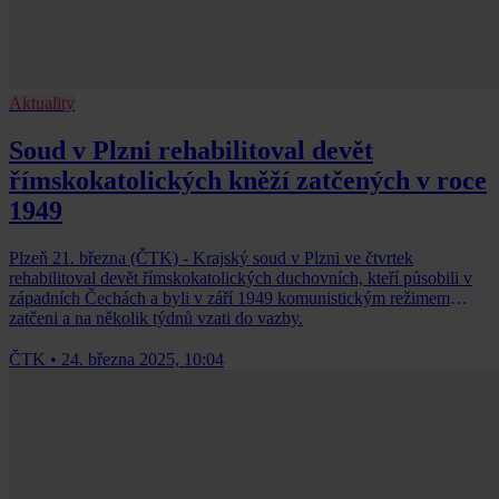
Aktuality
Soud v Plzni rehabilitoval devět
římskokatolických kněží zatčených v roce
1949
Plzeň 21. března (ČTK) - Krajský soud v Plzni ve čtvrtek
rehabilitoval devět římskokatolických duchovních, kteří působili v
západních Čechách a byli v září 1949 komunistickým režimem
zatčeni a na několik týdnů vzati do vazby.
ČTK
•
24. března 2025, 10:04