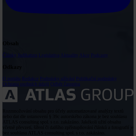
Obsah
Články
Judikatura
Legislativa
Aktuality
Akce
Podcasty
Odkazy
O portálu
Redakce
Podmínky užívání
Publikační podmínky
Ochrana osobních údajů
Odběr časopisu
Rozmnožování obsahu pro účely automatizované analýzy textů
nebo dat dle ustanovení § 39c autorského zákona je bez souhlasu
ATLAS consulting spol. s r.o. zakázáno. Jakékoli užití obsahu
včetně převzetí, šíření či dalšího zpřístupňování článků a fotografií je
bez souhlasu ATLAS consulting spol. s r.o. zakázáno.