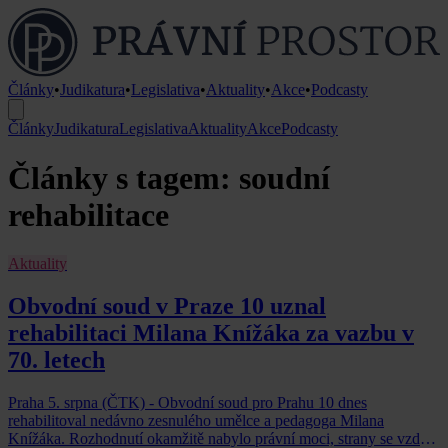
Články
•
Judikatura
•
Legislativa
•
Aktuality
•
Akce
•
Podcasty
Články
Judikatura
Legislativa
Aktuality
Akce
Podcasty
Články s tagem: soudní
rehabilitace
Aktuality
Obvodní soud v Praze 10 uznal
rehabilitaci Milana Knížáka za vazbu v
70. letech
Praha 5. srpna (ČTK) - Obvodní soud pro Prahu 10 dnes
rehabilitoval nedávno zesnulého umělce a pedagoga Milana
Knížáka. Rozhodnutí okamžitě nabylo právní moci, strany se vzdaly