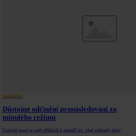
Judikatura
Důstojné odčinění pronásledování za
minulého režimu
Ústavní soud se opět přihlásil k zásadě tzv. plné náhrady újmy