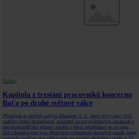
Články
Kapitola z trestání pracovníků koncernu
Baťa po druhé světové válce
Příspěvek se stručně zabývá případem A. F., který byl v roce 1951
zadržen Státní bezpečností, následně za nevysvětlených okolností v
uherskohradišťské věznici zemřel a jehož rehabilitace se od roku
2013 domáhá jeho syn. Předchozí rozhodnutí obecných soudů, které
vyslovily neúčast otce stěžovatele na soudní rehabilitaci podle § 33