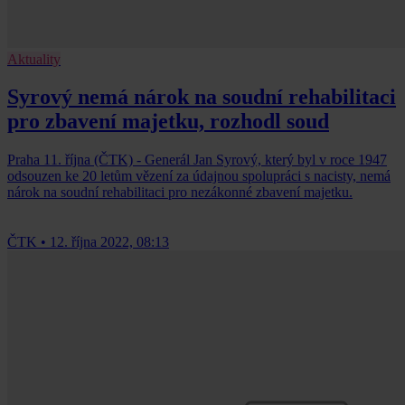
Aktuality
Syrový nemá nárok na soudní rehabilitaci
pro zbavení majetku, rozhodl soud
Praha 11. října (ČTK) - Generál Jan Syrový, který byl v roce 1947
odsouzen ke 20 letům vězení za údajnou spolupráci s nacisty, nemá
nárok na soudní rehabilitaci pro nezákonné zbavení majetku.
ČTK
•
12. října 2022, 08:13