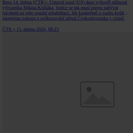
Brno 14. dubna (ČTK) - Ústavní soud (ÚS) dnes vyhověl stížnosti
výtvarníka Milana Knížáka, justice se tak musí znovu zabývat
návrhem na jeho soudní rehabilitaci. Jde konkrétně o vazbu kvůli
údajnému pokusu o poškozování zájmů Československa v cizině.
ČTK
•
15. dubna 2026, 08:23