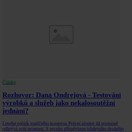
Články
Rozhovor: Dana Ondrejová - Testování
výrobků a služeb jako nekalosoutěžní
jednání?
Letošní ročník tradičního kongresu Právní prostor již postupně
odkrývá svůj program. S prvním příspěvkem jubilejního desátého