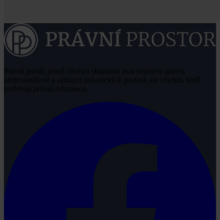
Právní portál, jehož cílovou skupinou jsou nejenom právní
profesionálové a zástupci právnických profesí, ale všichni, kteří
potřebují právní informace.