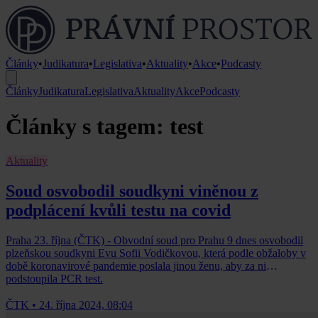
Články
•
Judikatura
•
Legislativa
•
Aktuality
•
Akce
•
Podcasty
Články
Judikatura
Legislativa
Aktuality
Akce
Podcasty
Články s tagem: test
Aktuality
Soud osvobodil soudkyni viněnou z
podplácení kvůli testu na covid
Praha 23. října (ČTK) - Obvodní soud pro Prahu 9 dnes osvobodil
plzeňskou soudkyni Evu Sofii Vodičkovou, která podle obžaloby v
době koronavirové pandemie poslala jinou ženu, aby za ni
podstoupila PCR test.
ČTK
•
24. října 2024, 08:04