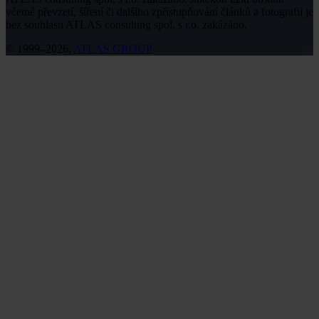
včetně převzetí, šíření či dalšího zpřístupňování článků a fotografií je
bez souhlasu ATLAS consulting spol. s r.o. zakázáno.
© 1999–2026,
ATLAS GROUP