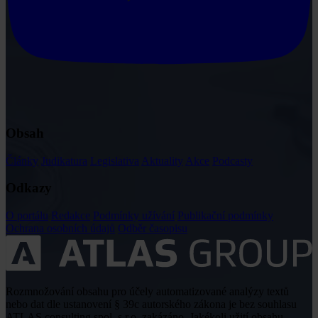
Obsah
Články
Judikatura
Legislativa
Aktuality
Akce
Podcasty
Odkazy
O portálu
Redakce
Podmínky užívání
Publikační podmínky
Ochrana osobních údajů
Odběr časopisu
Rozmnožování obsahu pro účely automatizované analýzy textů
nebo dat dle ustanovení § 39c autorského zákona je bez souhlasu
ATLAS consulting spol. s r.o. zakázáno. Jakékoli užití obsahu